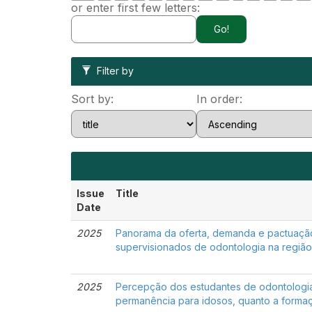
or enter first few letters:
Filter by
Sort by:
In order:
Issue
Title
Date
2025
Panorama da oferta, demanda e pactuação 
supervisionados de odontologia na região
2025
Percepção dos estudantes de odontologia s
permanência para idosos, quanto a formaç