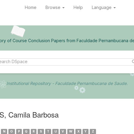
Home
Browse
Help
Language
ory of Course Conclusion Papers from Faculdade Pernambucana d
Institutional Repository - Faculdade Pernambucana de Saude.
, Camila Barbosa
N
O
P
Q
R
S
T
U
V
W
X
Y
Z