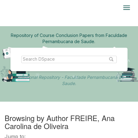
Skip
navigation
Repository of Course Conclusion Papers from Faculdade
Pernambucana de Saude.
Institutional Repository - Faculdade Pernambucana de
Saude.
Browsing by Author FREIRE, Ana
Carolina de Oliveira
Jump to: