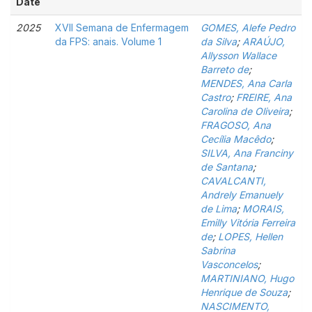
Date
2025
XVII Semana de Enfermagem
GOMES, Alefe Pedro
da FPS: anais. Volume 1
da Silva
;
ARAÚJO,
Allysson Wallace
Barreto de
;
MENDES, Ana Carla
Castro
;
FREIRE, Ana
Carolina de Oliveira
;
FRAGOSO, Ana
Cecília Macêdo
;
SILVA, Ana Franciny
de Santana
;
CAVALCANTI,
Andrely Emanuely
de Lima
;
MORAIS,
Emilly Vitória Ferreira
de
;
LOPES, Hellen
Sabrina
Vasconcelos
;
MARTINIANO, Hugo
Henrique de Souza
;
NASCIMENTO,