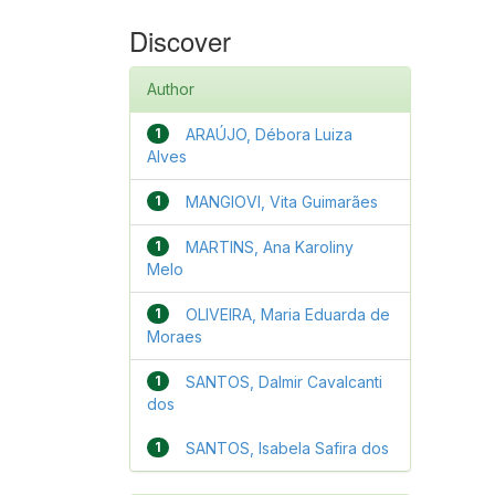
Discover
Author
1
ARAÚJO, Débora Luiza
Alves
1
MANGIOVI, Vita Guimarães
1
MARTINS, Ana Karoliny
Melo
1
OLIVEIRA, Maria Eduarda de
Moraes
1
SANTOS, Dalmir Cavalcanti
dos
1
SANTOS, Isabela Safira dos