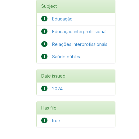
Subject
1
Educação
1
Educação interprofissional
1
Relações interprofissionais
1
Saúde pública
Date issued
1
2024
Has file
1
true