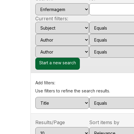
Current filters:
Start a new search
Add filters:
Use filters to refine the search results.
Results/Page
Sort items by