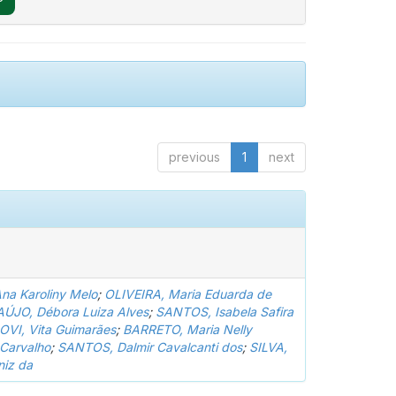
previous
1
next
a Karoliny Melo
;
OLIVEIRA, Maria Eduarda de
ÚJO, Débora Luiza Alves
;
SANTOS, Isabela Safira
VI, Vita Guimarães
;
BARRETO, Maria Nelly
 Carvalho
;
SANTOS, Dalmir Cavalcanti dos
;
SILVA,
niz da