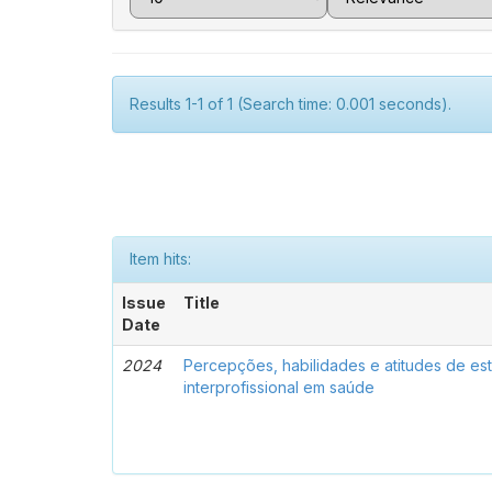
Results 1-1 of 1 (Search time: 0.001 seconds).
Item hits:
Issue
Title
Date
2024
Percepções, habilidades e atitudes de e
interprofissional em saúde