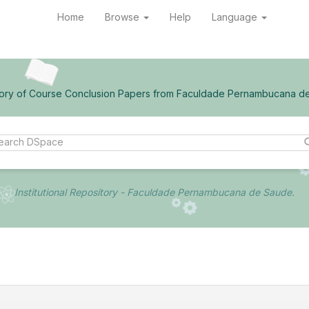
Home
Browse
Help
Language
ory of Course Conclusion Papers from Faculdade Pernambucana d
Institutional Repository - Faculdade Pernambucana de Saude.