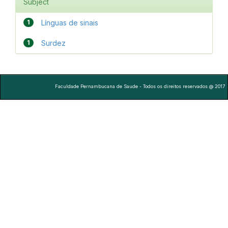
Subject
1
Línguas de sinais
1
Surdez
Faculdade Pernambucana de Saude - Todos os direitos reservados @ 2017