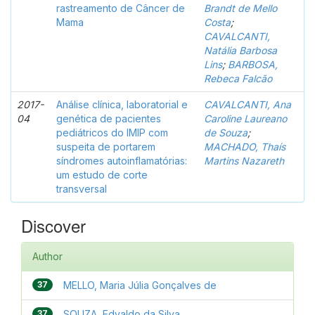
rastreamento de Câncer de
Brandt de Mello
Mama
Costa
;
CAVALCANTI,
Natália Barbosa
Lins
;
BARBOSA,
Rebeca Falcão
2017-
Análise clínica, laboratorial e
CAVALCANTI, Ana
04
genética de pacientes
Caroline Laureano
pediátricos do IMIP com
de Souza
;
suspeita de portarem
MACHADO, Thaís
síndromes autoinflamatórias:
Martins Nazareth
um estudo de corte
transversal
Discover
Author
37
MELLO, Maria Júlia Gonçalves de
37
SOUZA, Edvaldo da Silva