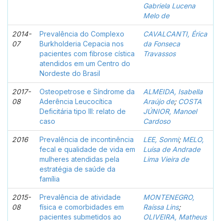
Gabriela Lucena
Melo de
2014-
Prevalência do Complexo
CAVALCANTI, Érica
07
Burkholderia Cepacia nos
da Fonseca
pacientes com fibrose cística
Travassos
atendidos em um Centro do
Nordeste do Brasil
2017-
Osteopetrose e Síndrome da
ALMEIDA, Isabella
08
Aderência Leucocítica
Araújo de
;
COSTA
Deficitária tipo III: relato de
JÚNIOR, Manoel
caso
Cardoso
2016
Prevalência de incontinência
LEE, Sonmi
;
MELO,
fecal e qualidade de vida em
Luísa de Andrade
mulheres atendidas pela
Lima Vieira de
estratégia de saúde da
família
2015-
Prevalência de atividade
MONTENEGRO,
08
física e comorbidades em
Raíssa Lins
;
pacientes submetidos ao
OLIVEIRA, Matheus