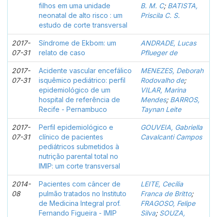
filhos em uma unidade
B. M. C
;
BATISTA,
neonatal de alto risco : um
Priscila C. S.
estudo de corte transversal
2017-
Síndrome de Ekbom: um
ANDRADE, Lucas
07-31
relato de caso
Pflueger de
2017-
Acidente vascular encefálico
MENEZES, Deborah
07-31
isquêmico pediátrico: perfil
Rodovalho de
;
epidemiológico de um
VILAR, Marina
hospital de referência de
Mendes
;
BARROS,
Recife - Pernambuco
Taynan Leite
2017-
Perfil epidemiológico e
GOUVEIA, Gabriella
07-31
clínico de pacientes
Cavalcanti Campos
pediátricos submetidos à
nutrição parental total no
IMIP: um corte transversal
2014-
Pacientes com câncer de
LEITE, Cecília
08
pulmão tratados no Instituto
Franca de Britto
;
de Medicina Integral prof.
FRAGOSO, Felipe
Fernando Figueira - IMIP
Silva
;
SOUZA,