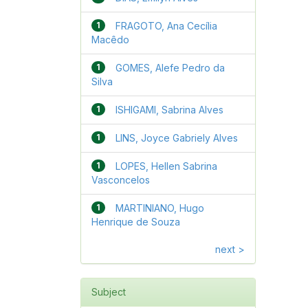
1
FRAGOTO, Ana Cecília
Macêdo
1
GOMES, Alefe Pedro da
Silva
1
ISHIGAMI, Sabrina Alves
1
LINS, Joyce Gabriely Alves
1
LOPES, Hellen Sabrina
Vasconcelos
1
MARTINIANO, Hugo
Henrique de Souza
next >
Subject