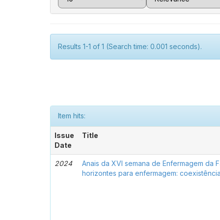
Results 1-1 of 1 (Search time: 0.001 seconds).
Item hits:
Issue
Title
Date
2024
Anais da XVI semana de Enfermagem da 
horizontes para enfermagem: coexistência