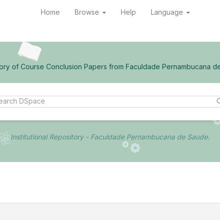
Home
Browse
Help
Language
ory of Course Conclusion Papers from Faculdade Pernambucana d
Institutional Repository - Faculdade Pernambucana de Saude.