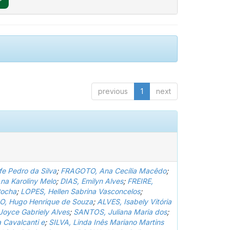
previous
1
next
e Pedro da Silva
;
FRAGOTO, Ana Cecília Macêdo
;
a Karoliny Melo
;
DIAS, Emilyn Alves
;
FREIRE,
Rocha
;
LOPES, Hellen Sabrina Vasconcelos
;
, Hugo Henrique de Souza
;
ALVES, Isabely Vitória
Joyce Gabriely Alves
;
SANTOS, Juliana Maria dos
;
 Cavalcanti e
;
SILVA, Linda Inês Mariano Martins