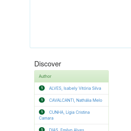
Discover
Author
1
ALVES, Isabely Vitória Silva
1
CAVALCANTI, Nathália Melo
1
CUNHA, Lígia Cristina
Camara
1
DIAS, Emilyn Alves