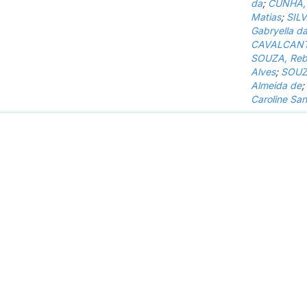
da
;
CUNHA, L
Matias
;
SILV
Gabryella d
CAVALCANTI
SOUZA, Rebe
Alves
;
SOUZA
Almeida de
;
Caroline Sa