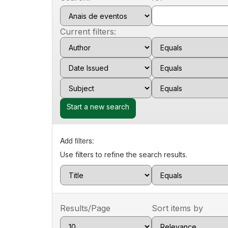
Current filters:
Start a new search
Add filters:
Use filters to refine the search results.
Results/Page
Sort items by