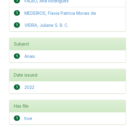
1
FALBO, Ana Rodrigues
1
MEDEIROS, Flavia Patrícia Morais de
1
VIEIRA, Juliane S. B. C.
Subject
1
Anais
Date issued
1
2022
Has file
1
true