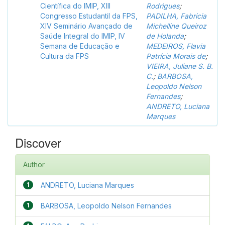
Científica do IMIP, XIII
Rodrigues
;
Congresso Estudantil da FPS,
PADILHA, Fabricia
XIV Seminário Avançado de
Michelline Queiroz
Saúde Integral do IMIP, IV
de Holanda
;
Semana de Educação e
MEDEIROS, Flavia
Cultura da FPS
Patrícia Morais de
;
VIEIRA, Juliane S. B.
C.
;
BARBOSA,
Leopoldo Nelson
Fernandes
;
ANDRETO, Luciana
Marques
Discover
Author
1
ANDRETO, Luciana Marques
1
BARBOSA, Leopoldo Nelson Fernandes