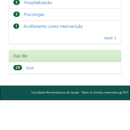
2
Hospitalização
2
Psicologia
1
Acolhimento como intervenção
next >
Has file
29
true
Faculdade Pernambucana de Saude - Todos os direitos reservados @ 2017