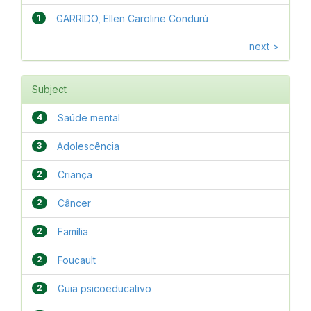
1
GARRIDO, Ellen Caroline Condurú
next >
Subject
4
Saúde mental
3
Adolescência
2
Criança
2
Câncer
2
Família
2
Foucault
2
Guia psicoeducativo