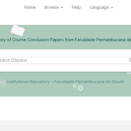
Home
Browse
Help
Language
ory of Course Conclusion Papers from Faculdade Pernambucana d
Institutional Repository - Faculdade Pernambucana de Saude.