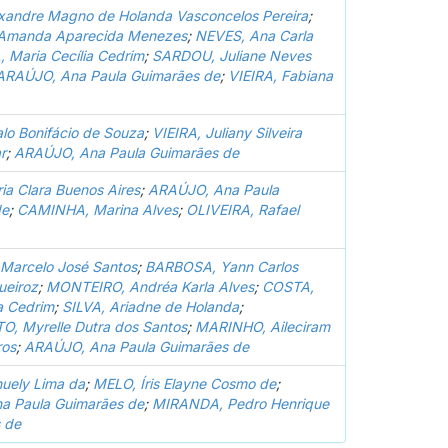
andre Magno de Holanda Vasconcelos Pereira
;
Amanda Aparecida Menezes
;
NEVES, Ana Carla
 Maria Cecília Cedrim
;
SARDOU, Juliane Neves
ARAÚJO, Ana Paula Guimarães de
;
VIEIRA, Fabiana
lo Bonifácio de Souza
;
VIEIRA, Juliany Silveira
r
;
ARAÚJO, Ana Paula Guimarães de
ia Clara Buenos Aires
;
ARAÚJO, Ana Paula
de
;
CAMINHA, Marina Alves
;
OLIVEIRA, Rafael
Marcelo José Santos
;
BARBOSA, Yann Carlos
ueiroz
;
MONTEIRO, Andréa Karla Alves
;
COSTA,
a Cedrim
;
SILVA, Ariadne de Holanda
;
, Myrelle Dutra dos Santos
;
MARINHO, Aileciram
ros
;
ARAÚJO, Ana Paula Guimarães de
uely Lima da
;
MELO, Íris Elayne Cosmo de
;
a Paula Guimarães de
;
MIRANDA, Pedro Henrique
 de