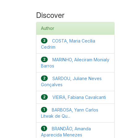
Discover
Author
3
COSTA, Maria Cecília
Cedrim
2
MARINHO, Aileciram Monialy
Barros
2
SARDOU, Juliane Neves
Gonçalves
2
VIEIRA, Fabiana Cavalcanti
1
BARBOSA, Yann Carlos
Litwak de Qu...
1
BRANDÃO, Amanda
Aparecida Menezes