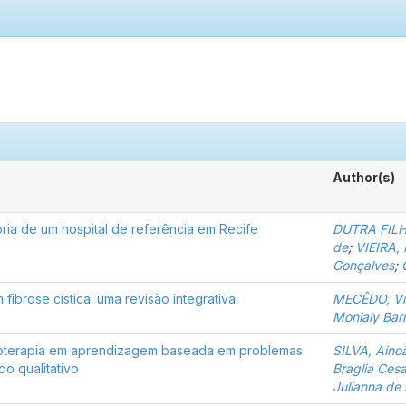
Author(s)
tória de um hospital de referência em Recife
DUTRA FILHO
de
;
VIEIRA, 
Gonçalves
;
ibrose cística: uma revisão integrativa
MECÊDO, Vin
Monialy Bar
sioterapia em aprendizagem baseada em problemas
SILVA, Ain
o qualitativo
Braglia Cesa
Julianna de