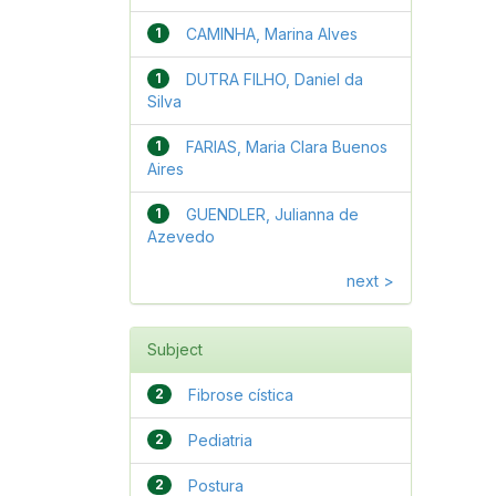
1
CAMINHA, Marina Alves
1
DUTRA FILHO, Daniel da
Silva
1
FARIAS, Maria Clara Buenos
Aires
1
GUENDLER, Julianna de
Azevedo
next >
Subject
2
Fibrose cística
2
Pediatria
2
Postura