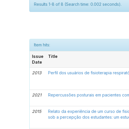
Results 1-8 of 8 (Search time: 0.002 seconds).
Item hits:
Issue
Title
Date
2013
Perfil dos usuários de fisioterapia respira
2021
Repercussões posturais em pacientes com f
2015
Relato da experiência de um curso de fi
sob a percepção dos estudantes: um estud