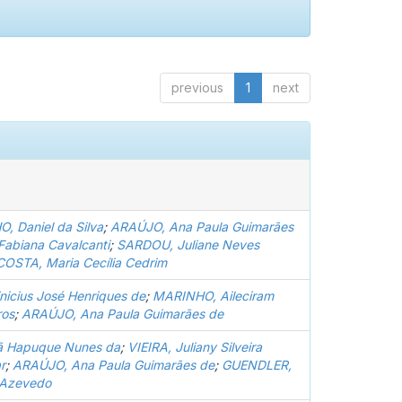
previous
1
next
, Daniel da Silva
;
ARAÚJO, Ana Paula Guimarães
Fabiana Cavalcanti
;
SARDOU, Juliane Neves
COSTA, Maria Cecília Cedrim
icius José Henriques de
;
MARINHO, Aileciram
ros
;
ARAÚJO, Ana Paula Guimarães de
oã Hapuque Nunes da
;
VIEIRA, Juliany Silveira
r
;
ARAÚJO, Ana Paula Guimarães de
;
GUENDLER,
 Azevedo