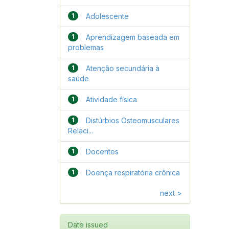
1
Adolescente
1
Aprendizagem baseada em
problemas
1
Atenção secundária à
saúde
1
Atividade física
1
Distúrbios Osteomusculares
Relaci...
1
Docentes
1
Doença respiratória crônica
next >
Date issued