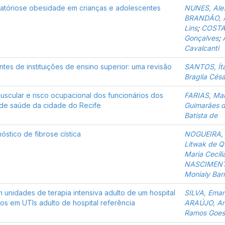
ratóriose obesidade em crianças e adolescentes
NUNES, Alex
BRANDÃO, 
Lins
;
COSTA,
Gonçalves
;
Cavalcanti
es de instituições de ensino superior: uma revisão
SANTOS, Íta
Braglia Césa
uscular e risco ocupacional dos funcionários dos
FARIAS, Mar
 de saúde da cidade do Recife
Guimarães 
Batista de
stico de fibrose cística
NOGUEIRA, 
Litwak de Q
Maria Cecíli
NASCIMENTO
Monialy Bar
em unidades de terapia intensiva adulto de um hospital
SILVA, Eman
cos em UTIs adulto de hospital referência
ARAÚJO, An
Ramos Goes