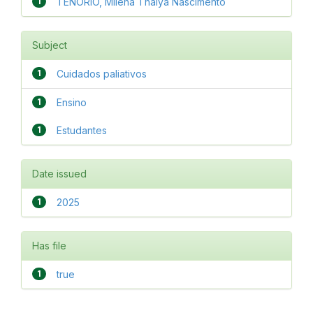
1
TENÓRIO, Milena Thalya Nascimento
Subject
1
Cuidados paliativos
1
Ensino
1
Estudantes
Date issued
1
2025
Has file
1
true