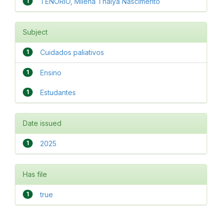
1
TENÓRIO, Milena Thalya Nascimento
Subject
1
Cuidados paliativos
1
Ensino
1
Estudantes
Date issued
1
2025
Has file
1
true