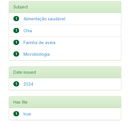
Subject
1
Alimentação saudável
1
Chia
1
Farinha de aveia
1
Microbiologia
Date issued
1
2024
Has file
1
true