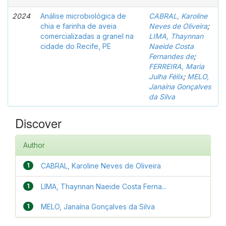
2024
Análise microbiológica de
CABRAL, Karoline
chia e farinha de aveia
Neves de Oliveira
;
comercializadas a granel na
LIMA, Thaynnan
cidade do Recife, PE
Naeide Costa
Fernandes de
;
FERREIRA, Maria
Julha Félix
;
MELO,
Janaína Gonçalves
da Silva
Discover
Author
1
CABRAL, Karoline Neves de Oliveira
1
LIMA, Thaynnan Naeide Costa Ferna...
1
MELO, Janaína Gonçalves da Silva