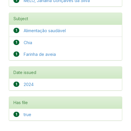
1
MELO, Janaína Gonçalves da Silva
Subject
1
Alimentação saudável
1
Chia
1
Farinha de aveia
Date issued
1
2024
Has file
1
true