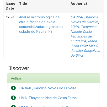
Issue
Title
Author(s)
Date
2024
Análise microbiológica de
CABRAL, Karoline
chia e farinha de aveia
Neves de Oliveira
;
comercializadas a granel na
LIMA, Thaynnan
cidade do Recife, PE
Naeide Costa
Fernandes de
;
FERREIRA, Maria
Julha Félix
;
MELO,
Janaína Gonçalves
da Silva
Discover
Author
1
CABRAL, Karoline Neves de Oliveira
1
LIMA, Thaynnan Naeide Costa Ferna...