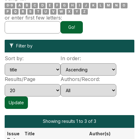
0-9
A
B
C
D
E
F
G
H
I
J
K
L
M
N
O
P
Q
R
S
T
U
V
W
X
Y
Z
or enter first few letters:
Filter by
Sort by:
In order:
Results/Page
Authors/Record:
Showing results 1 to 3 of 3
Issue
Title
Author(s)