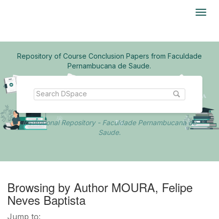
Skip
navigation
Repository of Course Conclusion Papers from Faculdade
Pernambucana de Saude.
Institutional Repository - Faculdade Pernambucana de
Saude.
Browsing by Author MOURA, Felipe
Neves Baptista
Jump to: