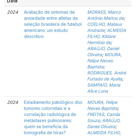
Date
2024
Avaliação de sintomas de
MORAES, Marco
ansiedade entre atletas da
Antônio Mattos de
;
seleção brasileira de futebol
COELHO, Mateus
americano: um estudo
Andrade
;
ALMEIDA
descritivo
FILHO, Kildare
Hermínio de
;
ARAÚJO, Daniel
Oliveira
;
MOURA,
Felipe Neves
Baptista
;
RODRIGUES, André
Furtado de Ayalla
;
SAMPAIO, Maria
Alice Luna
2024
Estadiamento patológico dos
MOURA, Felipe
tumores colorretais e a
Neves Baptista
;
correlação radiológica de
FREITAS, Camila
metástases pulmonares:
Souza
;
ARAÚJO,
quem se beneficia da
Daniel Oliveira
;
tomografia de tórax?
ALMEIDA FILHO,