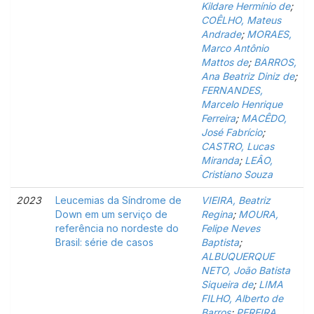
Kildare Hermínio de
;
COÊLHO, Mateus
Andrade
;
MORAES,
Marco Antônio
Mattos de
;
BARROS,
Ana Beatriz Diniz de
;
FERNANDES,
Marcelo Henrique
Ferreira
;
MACÊDO,
José Fabrício
;
CASTRO, Lucas
Miranda
;
LEÂO,
Cristiano Souza
2023
Leucemias da Síndrome de
VIEIRA, Beatriz
Down em um serviço de
Regina
;
MOURA,
referência no nordeste do
Felipe Neves
Brasil: série de casos
Baptista
;
ALBUQUERQUE
NETO, João Batista
Siqueira de
;
LIMA
FILHO, Alberto de
Barros
;
PEREIRA,