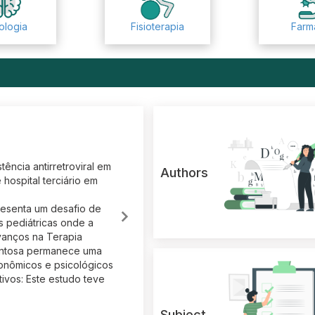
ologia
Fisioterapia
Farm
stência antirretroviral em
Authors
 hospital terciário em
resenta um desafio de
s pediátricas onde a
vanços na Terapia
mentosa permanece uma
conômicos e psicológicos
ivos: Este estudo teve
Subject