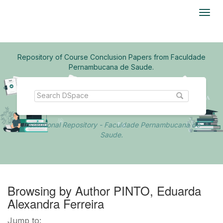
Skip
navigation
Repository of Course Conclusion Papers from Faculdade
Pernambucana de Saude.
Institutional Repository - Faculdade Pernambucana de
Saude.
Browsing by Author PINTO, Eduarda
Alexandra Ferreira
Jump to: