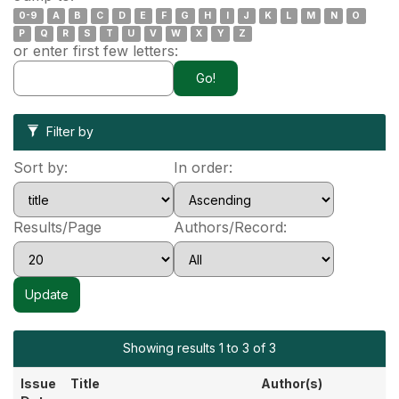
0-9
A
B
C
D
E
F
G
H
I
J
K
L
M
N
O
P
Q
R
S
T
U
V
W
X
Y
Z
or enter first few letters:
Filter by
Sort by:
In order:
Results/Page
Authors/Record:
Showing results 1 to 3 of 3
Issue
Title
Author(s)