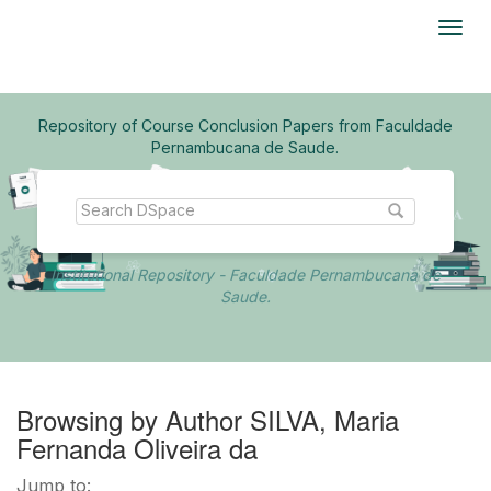
Skip
navigation
Repository of Course Conclusion Papers from Faculdade
Pernambucana de Saude.
Institutional Repository - Faculdade Pernambucana de
Saude.
Browsing by Author SILVA, Maria
Fernanda Oliveira da
Jump to: