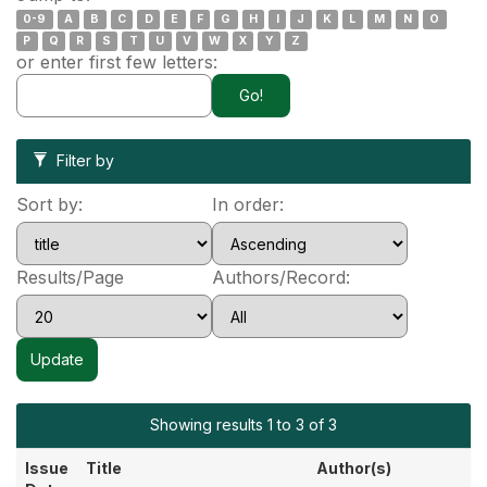
0-9
A
B
C
D
E
F
G
H
I
J
K
L
M
N
O
P
Q
R
S
T
U
V
W
X
Y
Z
or enter first few letters:
Filter by
Sort by:
In order:
Results/Page
Authors/Record:
Showing results 1 to 3 of 3
Issue
Title
Author(s)