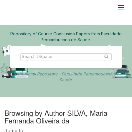
Skip
navigation
Repository of Course Conclusion Papers from Faculdade
Pernambucana de Saude.
Institutional Repository - Faculdade Pernambucana de
Saude.
Browsing by Author SILVA, Maria
Fernanda Oliveira da
Jump to: