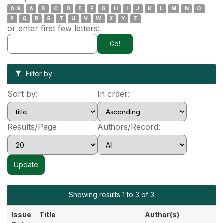
0-9
A
B
C
D
E
F
G
H
I
J
K
L
M
N
O
P
Q
R
S
T
U
V
W
X
Y
Z
or enter first few letters:
Filter by
Sort by:
In order:
Results/Page
Authors/Record:
Showing results 1 to 3 of 3
Issue
Title
Author(s)