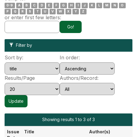
0-9
A
B
C
D
E
F
G
H
I
J
K
L
M
N
O
P
Q
R
S
T
U
V
W
X
Y
Z
or enter first few letters:
Filter by
Sort by:
In order:
Results/Page
Authors/Record:
Showing results 1 to 3 of 3
Issue
Title
Author(s)