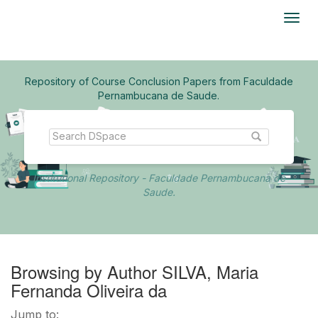
Skip
navigation
Repository of Course Conclusion Papers from Faculdade
Pernambucana de Saude.
Institutional Repository - Faculdade Pernambucana de
Saude.
Browsing by Author SILVA, Maria
Fernanda Oliveira da
Jump to: