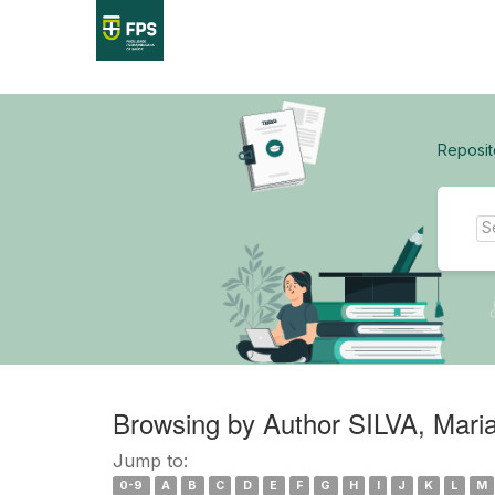
Skip
navigation
Reposit
Browsing by Author SILVA, Maria
Jump to:
0-9
A
B
C
D
E
F
G
H
I
J
K
L
M