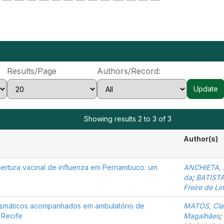
Results/Page
Authors/Record:
Showing results 2 to 3 of 3
Author(s)
ertura vacinal de influenza em Pernambuco: um
ANCHIETA, A
da
;
BATISTA
Freire de Li
asmáticos acompanhados em ambulatório de
MATOS, Clar
 Recife
Magalhães
;