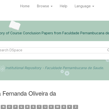
Home
Browse
Help
Language
ory of Course Conclusion Papers from Faculdade Pernambucana d
Institutional Repository - Faculdade Pernambucana de Saude.
 Fernanda Oliveira da
N
O
P
Q
R
S
T
U
V
W
X
Y
Z