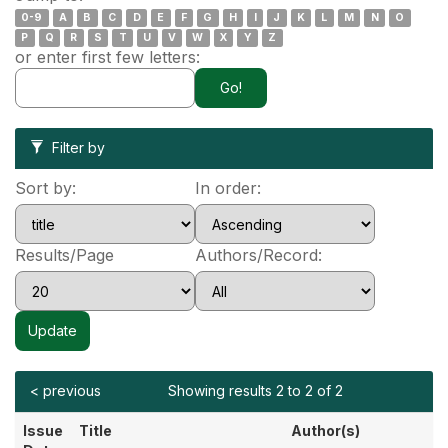
0-9
A
B
C
D
E
F
G
H
I
J
K
L
M
N
O
P
Q
R
S
T
U
V
W
X
Y
Z
or enter first few letters:
Filter by
Sort by:
In order:
Results/Page
Authors/Record:
< previous
Showing results 2 to 2 of 2
Issue
Title
Author(s)