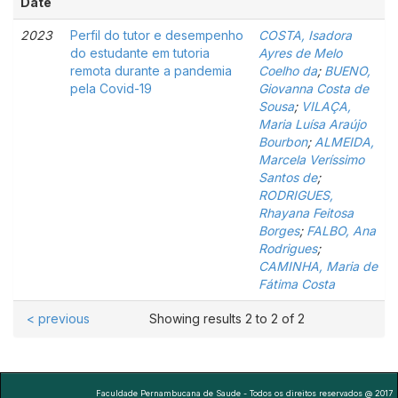
Date
2023
Perfil do tutor e desempenho
COSTA, Isadora
do estudante em tutoria
Ayres de Melo
remota durante a pandemia
Coelho da
;
BUENO,
pela Covid-19
Giovanna Costa de
Sousa
;
VILAÇA,
Maria Luísa Araújo
Bourbon
;
ALMEIDA,
Marcela Veríssimo
Santos de
;
RODRIGUES,
Rhayana Feitosa
Borges
;
FALBO, Ana
Rodrigues
;
CAMINHA, Maria de
Fátima Costa
< previous
Showing results 2 to 2 of 2
Faculdade Pernambucana de Saude - Todos os direitos reservados @ 2017