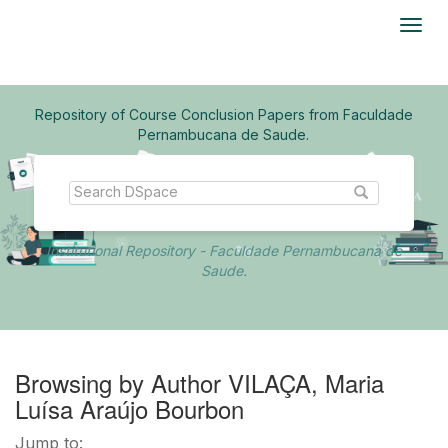
Skip
navigation
Repository of Course Conclusion Papers from Faculdade
Pernambucana de Saude.
Institutional Repository - Faculdade Pernambucana de
Saude.
Browsing by Author VILAÇA, Maria
Luísa Araújo Bourbon
Jump to: