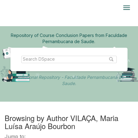
Skip
navigation
Repository of Course Conclusion Papers from Faculdade
Pernambucana de Saude.
Institutional Repository - Faculdade Pernambucana de
Saude.
Browsing by Author VILAÇA, Maria
Luísa Araújo Bourbon
Jump to: