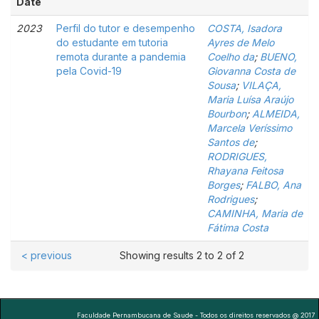
Date
2023
Perfil do tutor e desempenho
COSTA, Isadora
do estudante em tutoria
Ayres de Melo
remota durante a pandemia
Coelho da
;
BUENO,
pela Covid-19
Giovanna Costa de
Sousa
;
VILAÇA,
Maria Luísa Araújo
Bourbon
;
ALMEIDA,
Marcela Veríssimo
Santos de
;
RODRIGUES,
Rhayana Feitosa
Borges
;
FALBO, Ana
Rodrigues
;
CAMINHA, Maria de
Fátima Costa
< previous
Showing results 2 to 2 of 2
Faculdade Pernambucana de Saude - Todos os direitos reservados @ 2017