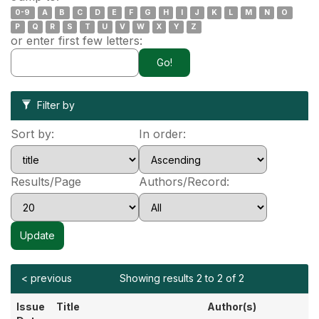
0-9
A
B
C
D
E
F
G
H
I
J
K
L
M
N
O
P
Q
R
S
T
U
V
W
X
Y
Z
or enter first few letters:
Filter by
Sort by:
In order:
Results/Page
Authors/Record:
< previous
Showing results 2 to 2 of 2
Issue
Title
Author(s)