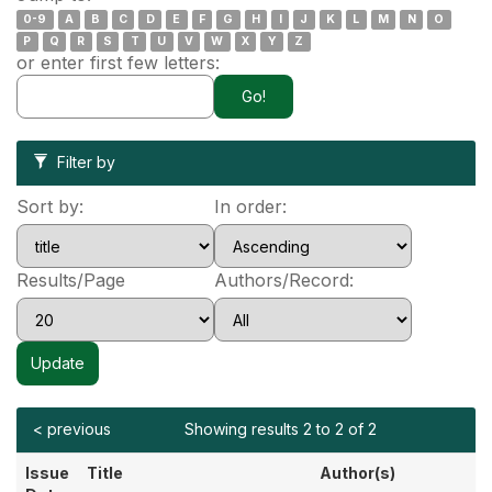
0-9
A
B
C
D
E
F
G
H
I
J
K
L
M
N
O
P
Q
R
S
T
U
V
W
X
Y
Z
or enter first few letters:
Filter by
Sort by:
In order:
Results/Page
Authors/Record:
< previous
Showing results 2 to 2 of 2
Issue
Title
Author(s)