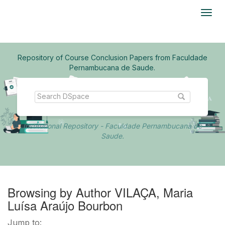
Skip
navigation
Repository of Course Conclusion Papers from Faculdade
Pernambucana de Saude.
Institutional Repository - Faculdade Pernambucana de
Saude.
Browsing by Author VILAÇA, Maria
Luísa Araújo Bourbon
Jump to: