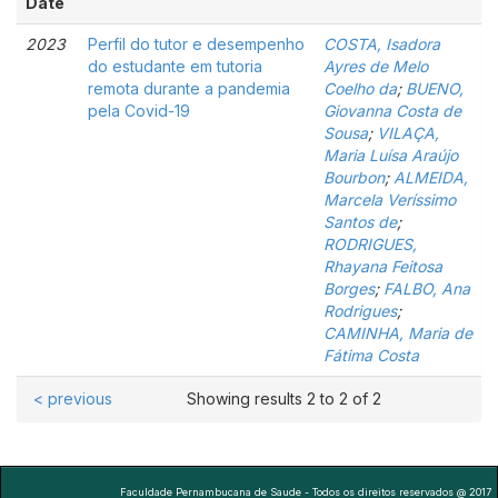
Date
2023
Perfil do tutor e desempenho
COSTA, Isadora
do estudante em tutoria
Ayres de Melo
remota durante a pandemia
Coelho da
;
BUENO,
pela Covid-19
Giovanna Costa de
Sousa
;
VILAÇA,
Maria Luísa Araújo
Bourbon
;
ALMEIDA,
Marcela Veríssimo
Santos de
;
RODRIGUES,
Rhayana Feitosa
Borges
;
FALBO, Ana
Rodrigues
;
CAMINHA, Maria de
Fátima Costa
< previous
Showing results 2 to 2 of 2
Faculdade Pernambucana de Saude - Todos os direitos reservados @ 2017