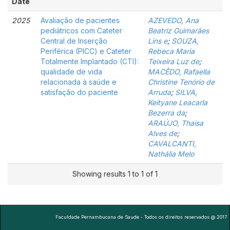
Date
2025
Avaliação de pacientes
AZEVEDO, Ana
pediátricos com Cateter
Beatriz Guimarães
Central de Inserção
Lins e
;
SOUZA,
Periférica (PICC) e Cateter
Rebeca Maria
Totalmente Implantado (CTI):
Teixeira Luz de
;
qualidade de vida
MACÊDO, Rafaella
relacionada à saúde e
Christine Tenório de
satisfação do paciente
Arruda
;
SILVA,
Keityane Leacarla
Bezerra da
;
ARAÚJO, Thaisa
Alves de
;
CAVALCANTI,
Nathália Melo
Showing results 1 to 1 of 1
Faculdade Pernambucana de Saude - Todos os direitos reservados @ 2017