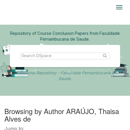
Skip
navigation
Repository of Course Conclusion Papers from Faculdade
Pernambucana de Saude.
Institutional Repository - Faculdade Pernambucana de
Saude.
Browsing by Author ARAÚJO, Thaisa
Alves de
Jump to: