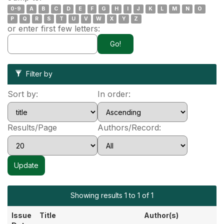
0-9
A
B
C
D
E
F
G
H
I
J
K
L
M
N
O
P
Q
R
S
T
U
V
W
X
Y
Z
or enter first few letters:
Filter by
Sort by:
In order:
Results/Page
Authors/Record:
Showing results 1 to 1 of 1
Issue
Title
Author(s)