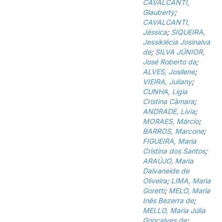
CAVALCANTI,
Glauberty
;
CAVALCANTI,
Jéssica
;
SIQUEIRA,
Jessiklécia Josinalva
de
;
SILVA JÚNIOR,
José Roberto da
;
ALVES, Josilene
;
VIEIRA, Juliany
;
CUNHA, Lígia
Cristina Câmara
;
ANDRADE, Lívia
;
MORAES, Márcio
;
BARROS, Marcone
;
FIGUEIRA, Maria
Cristina dos Santos
;
ARAÚJO, Maria
Dalvaneide de
Oliveira
;
LIMA, Maria
Goretti
;
MELO, Maria
Inês Bezerra de
;
MELLO, Maria Júlia
Gonçalves de
;