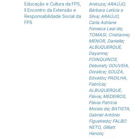
Educação e Cultura da FPS,
Aretuza
;
ARAÚJO,
II Encontro da Extensão e
Bárbara Letícia e
Responsabilidade Social da
Silva
;
ARAÚJO,
FPS
Carla Adriane
Fonseca Leal de
;
TOMASI, Cristianne
;
MENOR, Danielle
;
ALBUQUERQUE,
Dayanne
;
FOINQUINOS,
Deborah
;
GOUVEIA,
Doralice
;
SOUZA,
Edvaldo
;
PADILHA,
Fabrícia
;
ALBUQUERQUE,
Flávia
;
MEDEIROS,
Flávia Patrícia
Morais de
;
BATISTA,
Gabriel Antônio
Figueiredo
;
FALBO
NETO, Gilliatt
Hanois
;