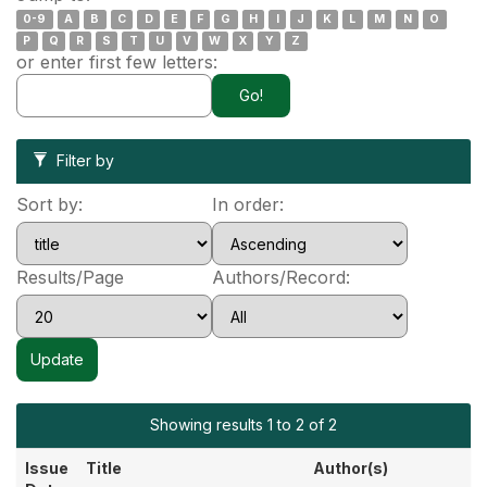
0-9
A
B
C
D
E
F
G
H
I
J
K
L
M
N
O
P
Q
R
S
T
U
V
W
X
Y
Z
or enter first few letters:
Filter by
Sort by:
In order:
Results/Page
Authors/Record:
Showing results 1 to 2 of 2
Issue
Title
Author(s)