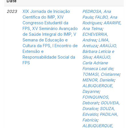
Date
2023
XIX Jornada de Iniciação
PEDROSA, Ana
Científica do IMIP, XIV
Paula
;
FALBO, Ana
Congresso Estudantil da
Rodrigues
;
ARARIPE,
FPS, XV Seminário Avançado
Ana Telma
;
de Saúde Integral do IMIP, V
ECHEVERRIA,
Semana de Educação e
Andrea
;
LIMA,
Cultura da FPS, I Encontro de
Aretuza
;
ARAÚJO,
Extensão e
Bárbara Letícia e
Responsabilidade Social da
Silva
;
ARAÚJO,
FPS
Carla Adriane
Fonseca Leal de
;
TOMASI, Cristianne
;
MENOR, Danielle
;
ALBUQUERQUE,
Dayanne
;
FOINQUINOS,
Deborah
;
GOUVEIA,
Doralice
;
SOUZA,
Edvaldo
;
PADILHA,
Fabrícia
;
ALBUQUERQUE,