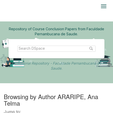
Skip
navigation
Repository of Course Conclusion Papers from Faculdade
Pernambucana de Saude.
Institutional Repository - Faculdade Pernambucana de
Saude.
Browsing by Author ARARIPE, Ana
Telma
Jump to: