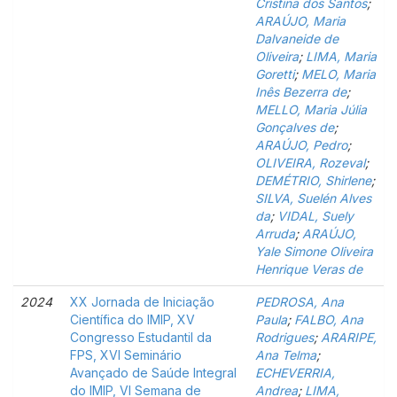
Cristina dos Santos
;
ARAÚJO, Maria
Dalvaneide de
Oliveira
;
LIMA, Maria
Goretti
;
MELO, Maria
Inês Bezerra de
;
MELLO, Maria Júlia
Gonçalves de
;
ARAÚJO, Pedro
;
OLIVEIRA, Rozeval
;
DEMÉTRIO, Shirlene
;
SILVA, Suelén Alves
da
;
VIDAL, Suely
Arruda
;
ARAÚJO,
Yale Simone Oliveira
Henrique Veras de
2024
XX Jornada de Iniciação
PEDROSA, Ana
Científica do IMIP, XV
Paula
;
FALBO, Ana
Congresso Estudantil da
Rodrigues
;
ARARIPE,
FPS, XVI Seminário
Ana Telma
;
Avançado de Saúde Integral
ECHEVERRIA,
do IMIP, VI Semana de
Andrea
;
LIMA,