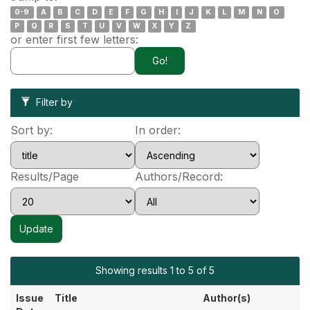
0-9
A
B
C
D
E
F
G
H
I
J
K
L
M
N
O
P
Q
R
S
T
U
V
W
X
Y
Z
or enter first few letters:
Filter by
Sort by:
In order:
Results/Page
Authors/Record:
Showing results 1 to 5 of 5
Issue
Title
Author(s)