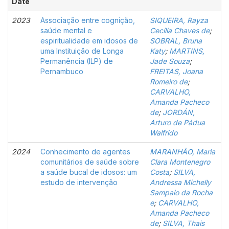
Date
2023
Associação entre cognição,
SIQUEIRA, Rayza
saúde mental e
Cecília Chaves de
;
espiritualidade em idosos de
SOBRAL, Bruna
uma Instituição de Longa
Katy
;
MARTINS,
Permanência (ILP) de
Jade Souza
;
Pernambuco
FREITAS, Joana
Romeiro de
;
CARVALHO,
Amanda Pacheco
de
;
JORDÁN,
Arturo de Pádua
Walfrido
2024
Conhecimento de agentes
MARANHÃO, Maria
comunitários de saúde sobre
Clara Montenegro
a saúde bucal de idosos: um
Costa
;
SILVA,
estudo de intervenção
Andressa Michelly
Sampaio da Rocha
e
;
CARVALHO,
Amanda Pacheco
de
;
SILVA, Thais