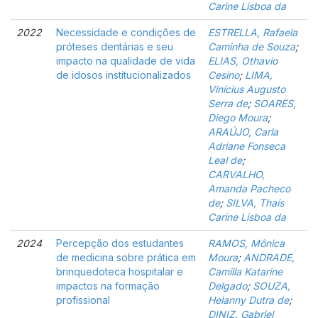
Carine Lisboa da
2022
Necessidade e condições de
ESTRELLA, Rafaela
próteses dentárias e seu
Caminha de Souza
;
impacto na qualidade de vida
ELIAS, Othavio
de idosos institucionalizados
Cesino
;
LIMA,
Vinícius Augusto
Serra de
;
SOARES,
Diego Moura
;
ARAÚJO, Carla
Adriane Fonseca
Leal de
;
CARVALHO,
Amanda Pacheco
de
;
SILVA, Thaís
Carine Lisboa da
2024
Percepção dos estudantes
RAMOS, Mônica
de medicina sobre prática em
Moura
;
ANDRADE,
brinquedoteca hospitalar e
Camilla Katarine
impactos na formação
Delgado
;
SOUZA,
profissional
Helanny Dutra de
;
DINIZ, Gabriel