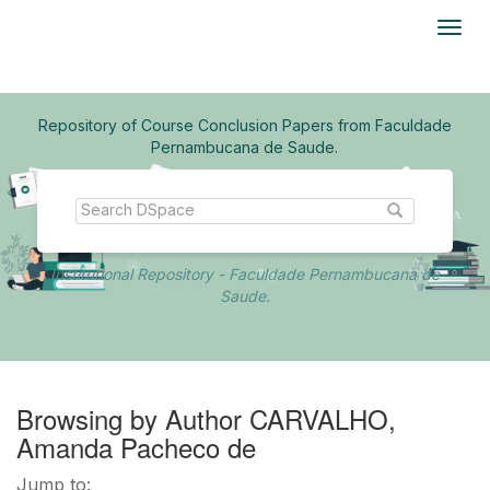
Skip
navigation
Repository of Course Conclusion Papers from Faculdade
Pernambucana de Saude.
Institutional Repository - Faculdade Pernambucana de
Saude.
Browsing by Author CARVALHO,
Amanda Pacheco de
Jump to: