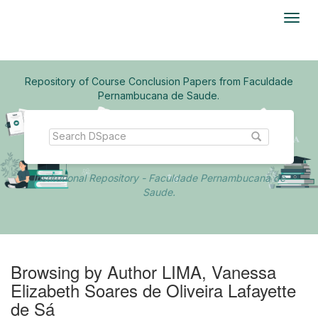
Skip
navigation
Repository of Course Conclusion Papers from Faculdade
Pernambucana de Saude.
Institutional Repository - Faculdade Pernambucana de
Saude.
Browsing by Author LIMA, Vanessa
Elizabeth Soares de Oliveira Lafayette
de Sá