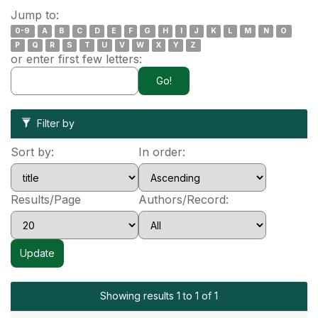
Jump to:
0-9
A
B
C
D
E
F
G
H
I
J
K
L
M
N
O
P
Q
R
S
T
U
V
W
X
Y
Z
or enter first few letters:
Filter by
Sort by:
In order:
Results/Page
Authors/Record:
Showing results 1 to 1 of 1