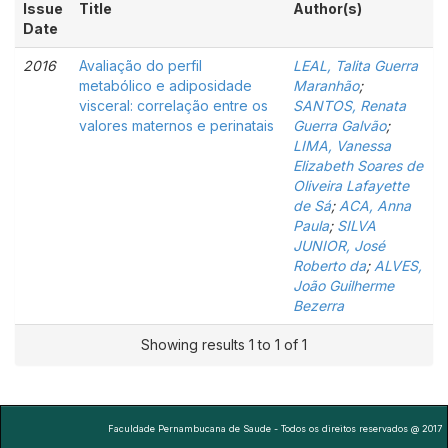
Issue
Title
Author(s)
Date
2016
Avaliação do perfil
LEAL, Talita Guerra
metabólico e adiposidade
Maranhão
;
visceral: correlação entre os
SANTOS, Renata
valores maternos e perinatais
Guerra Galvão
;
LIMA, Vanessa
Elizabeth Soares de
Oliveira Lafayette
de Sá
;
ACA, Anna
Paula
;
SILVA
JUNIOR, José
Roberto da
;
ALVES,
João Guilherme
Bezerra
Showing results 1 to 1 of 1
Faculdade Pernambucana de Saude - Todos os direitos reservados @ 2017