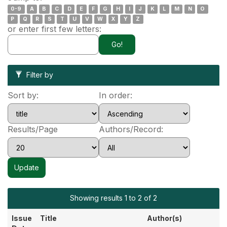
0-9
A
B
C
D
E
F
G
H
I
J
K
L
M
N
O
P
Q
R
S
T
U
V
W
X
Y
Z
or enter first few letters:
Filter by
Sort by:
In order:
Results/Page
Authors/Record:
Showing results 1 to 2 of 2
Issue
Title
Author(s)