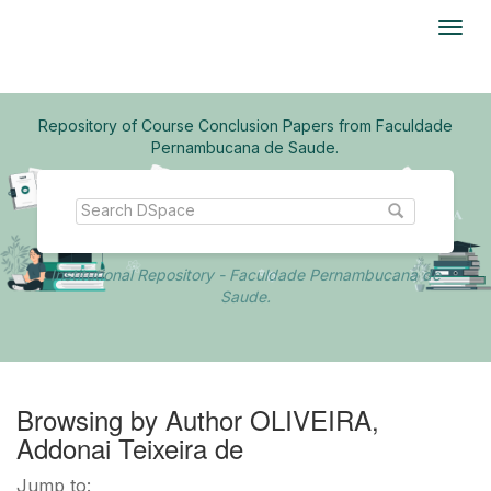
Skip
navigation
Repository of Course Conclusion Papers from Faculdade
Pernambucana de Saude.
Institutional Repository - Faculdade Pernambucana de
Saude.
Browsing by Author OLIVEIRA,
Addonai Teixeira de
Jump to: