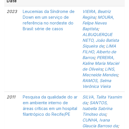
Date
2023
Leucemias da Síndrome de
VIEIRA, Beatriz
Down em um serviço de
Regina
;
MOURA,
referência no nordeste do
Felipe Neves
Brasil: série de casos
Baptista
;
ALBUQUERQUE
NETO, João Batista
Siqueira de
;
LIMA
FILHO, Alberto de
Barros
;
PEREIRA,
Kaline Maria Maciel
de Oliveira
;
LINS,
Mecneide Mendes
;
RAMOS, Selma
Verônica Vieira
2011
Pesquisa da qualidade do ar
SILVA, Talita Yasmim
em ambiente interno de
da
;
SANTOS,
áreas críticas em um hospital
Isabella Sabrina
filantrópico do Recife/PE
Timóteo dos
;
CUNHA, Ivana
Glaucia Barroso da
;