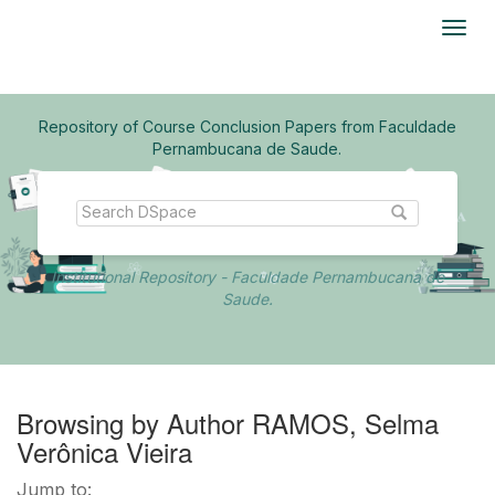
Skip
navigation
Repository of Course Conclusion Papers from Faculdade
Pernambucana de Saude.
Institutional Repository - Faculdade Pernambucana de
Saude.
Browsing by Author RAMOS, Selma
Verônica Vieira
Jump to: