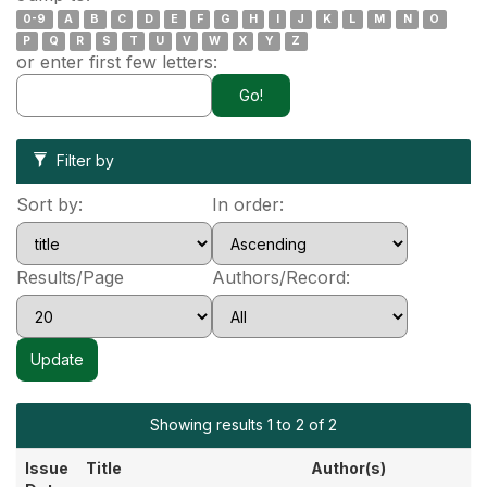
0-9
A
B
C
D
E
F
G
H
I
J
K
L
M
N
O
P
Q
R
S
T
U
V
W
X
Y
Z
or enter first few letters:
Filter by
Sort by:
In order:
Results/Page
Authors/Record:
Showing results 1 to 2 of 2
Issue
Title
Author(s)