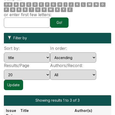
0-9
A
B
C
D
E
F
G
H
I
J
K
L
M
N
O
P
Q
R
S
T
U
V
W
X
Y
Z
or enter first few letters:
Filter by
Sort by:
In order:
Results/Page
Authors/Record:
Showing results 1 to 3 of 3
Issue
Title
Author(s)