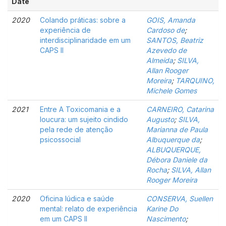
Date
2020
Colando práticas: sobre a
GOIS, Amanda
experiência de
Cardoso de
;
interdisciplinaridade em um
SANTOS, Beatriz
CAPS II
Azevedo de
Almeida
;
SILVA,
Allan Rooger
Moreira
;
TARQUINO,
Michele Gomes
2021
Entre A Toxicomania e a
CARNEIRO, Catarina
loucura: um sujeito cindido
Augusto
;
SILVA,
pela rede de atenção
Marianna de Paula
psicossocial
Albuquerque da
;
ALBUQUERQUE,
Débora Daniele da
Rocha
;
SILVA, Allan
Rooger Moreira
2020
Oficina lúdica e saúde
CONSERVA, Suellen
mental: relato de experiência
Karine Do
em um CAPS II
Nascimento
;