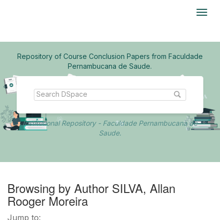
Skip
navigation
Repository of Course Conclusion Papers from Faculdade
Pernambucana de Saude.
Institutional Repository - Faculdade Pernambucana de
Saude.
Browsing by Author SILVA, Allan
Rooger Moreira
Jump to: