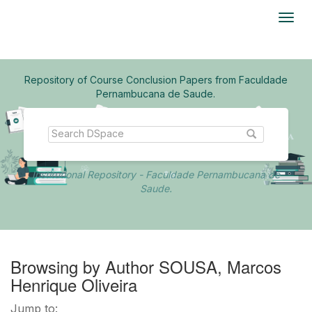
Skip
navigation
Repository of Course Conclusion Papers from Faculdade
Pernambucana de Saude.
Institutional Repository - Faculdade Pernambucana de
Saude.
Browsing by Author SOUSA, Marcos
Henrique Oliveira
Jump to: