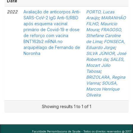
Date
2022
Avaliação de anticorpos Anti-
PORTO, Lucas
SARS-CoV-2 IgG Anti-S/RBD
Araújo
;
MARANHÃO
após esquema vacinal
FILHO, Maurício
primário de Covid-19 e dose
Moura
;
FRAGOSO,
de reforço com vacina
Sthefane Caroline
BNT162b2 mRNA no
de Lima
;
FONSECA,
arquipélago de Fernando de
Eduardo Jorge
;
Noronha
SILVA JÚNIOR, José
Roberto da
;
SALES,
Mozart Júlio
Tabosa
;
BRIZOLARA, Regina
Vianna
;
SOUSA,
Marcos Henrique
Oliveira
Showing results 1 to 1 of 1
Faculdade Pernambucana de Saude - Todos os direitos reservados @ 2017