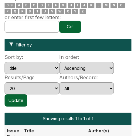
0-9
A
B
C
D
E
F
G
H
I
J
K
L
M
N
O
P
Q
R
S
T
U
V
W
X
Y
Z
or enter first few letters:
Filter by
Sort by:
In order:
Results/Page
Authors/Record:
Showing results 1 to 1 of 1
Issue
Title
Author(s)