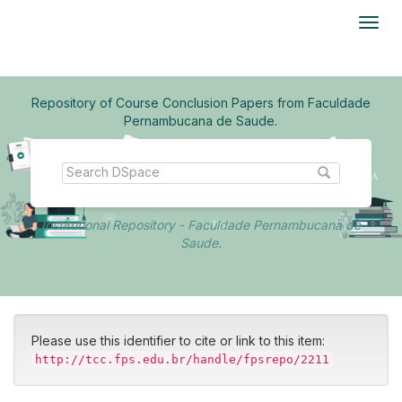
Skip
navigation
Repository of Course Conclusion Papers from Faculdade
Pernambucana de Saude.
Institutional Repository - Faculdade Pernambucana de
Saude.
Please use this identifier to cite or link to this item:
http://tcc.fps.edu.br/handle/fpsrepo/2211