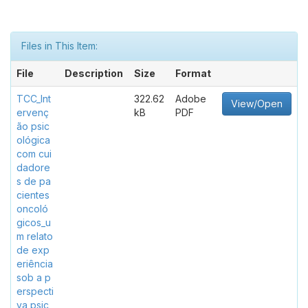
Files in This Item:
File
Description
Size
Format
TCC_Int
322.62
Adobe
View/Open
ervenç
kB
PDF
ão psic
ológica
com cui
dadore
s de pa
cientes
oncoló
gicos_u
m relato
de exp
eriência
sob a p
erspecti
va psic