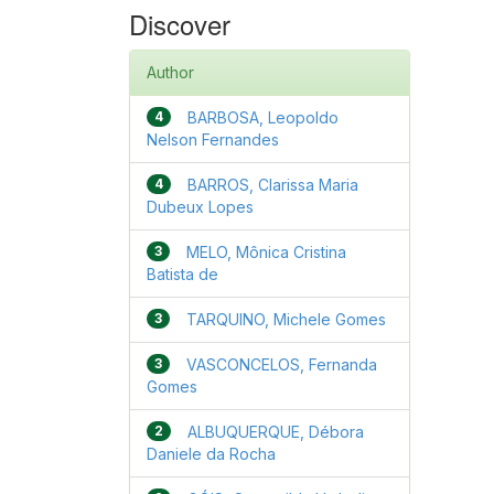
Discover
Author
4
BARBOSA, Leopoldo
Nelson Fernandes
4
BARROS, Clarissa Maria
Dubeux Lopes
3
MELO, Mônica Cristina
Batista de
3
TARQUINO, Michele Gomes
3
VASCONCELOS, Fernanda
Gomes
2
ALBUQUERQUE, Débora
Daniele da Rocha