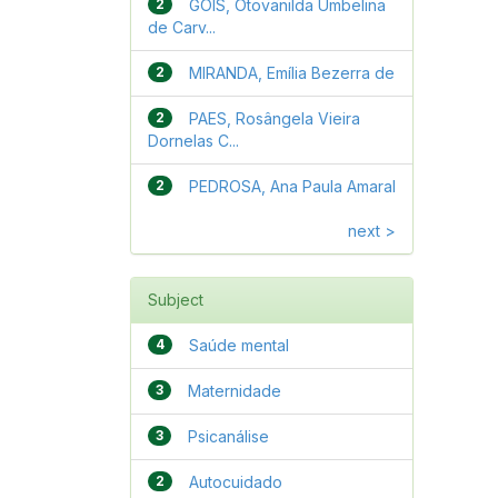
2
GÓIS, Otovanilda Umbelina
de Carv...
2
MIRANDA, Emília Bezerra de
2
PAES, Rosângela Vieira
Dornelas C...
2
PEDROSA, Ana Paula Amaral
next >
Subject
4
Saúde mental
3
Maternidade
3
Psicanálise
2
Autocuidado