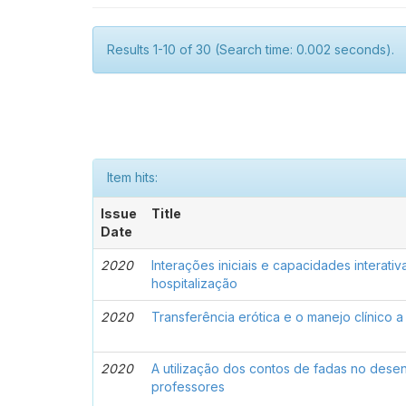
Results 1-10 of 30 (Search time: 0.002 seconds).
Item hits:
Issue
Title
Date
2020
Interações iniciais e capacidades intera
hospitalização
2020
Transferência erótica e o manejo clínico 
2020
A utilização dos contos de fadas no desen
professores