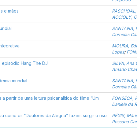
es e mães
PASCHOAL, C
ACCIOLY, Cy
undial
SANTANA, M
Dornelas C
ntegrativa
MOURA, Edlo
Lopes
;
FONS
do episódio Hang The DJ
SILVA, Ana C
Amado Cha
demia mundial
SANTANA, M
Dornelas C
a partir de uma leitura psicanalítica do filme “Um
FONSÊCA, Pé
Daniele da 
 ou como os “Doutores da Alegria” fazem surgir o riso
RÉGIS, Mári
Rossana Car