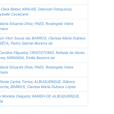
lara Baltar
;
KRAUSE, Deborah Foinquinos
;
belle Cavalcanti
aria Eduarda Diniz
;
PAES, Rosângela Vieira
âmara
n Vitor Souza de
;
BARROS, Clarissa Maria Dubeux
ÊCA, Pedro Gabriel Bezerra da
arolina Filgueira
;
CRISÓSTOMO, Rafaela de Abreu
ves
;
MIRANDA, Emília Bezerra de
aria Eduarda Diniz
;
PAES, Rosangela Vieira
âmara
rola Carina Torres
;
ALBUQUERQUE, Débora
Rocha
;
BARROS, Clarissa Maria Dubeux Lopes
o Morêda Delgado
;
RAMEH-DE-ALBUQUERQUE,
la