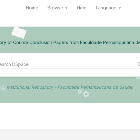
Home
Browse
Help
Language
ory of Course Conclusion Papers from Faculdade Pernambucana d
Institutional Repository - Faculdade Pernambucana de Saude.