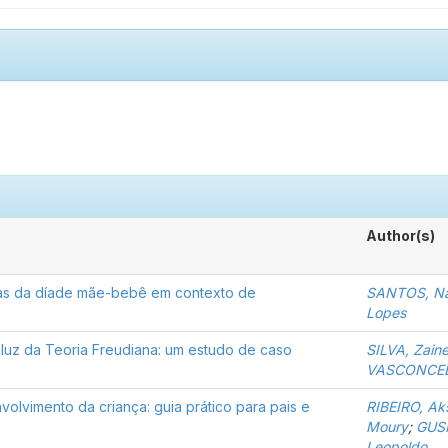
Author(s)
tivas da díade mãe-bebê em contexto de
SANTOS, Nat
Lopes
a luz da Teoria Freudiana: um estudo de caso
SILVA, Zain
VASCONCEL
volvimento da criança: guia prático para pais e
RIBEIRO, Ak
Moury
;
GUS
Leopoldo