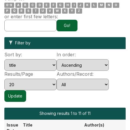
0-9
A
B
C
D
E
F
G
H
I
J
K
L
M
N
O
P
Q
R
S
T
U
V
W
X
Y
Z
or enter first few letters:
Filter by
Sort by:
In order:
Results/Page
Authors/Record:
Showing results 1 to 11 of 11
Issue
Title
Author(s)