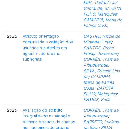
LIRA, Pedro Israel
Cabral de
;
BATISTA
FILHO, Malaquias
;
CAMINHA, Maria de
Fátima Costa
2022
Atributo orientação
CASTRO, Nicole de
comunitária: avaliação dos
Miranda Gugel
;
usuários residentes em
SANTOS, Brena
aglomerado urbano
França Torres dos
;
subnormal
CORRÊA, Thaís de
Albuquerque
;
SILVA, Suzana Lins
da
;
CAMINHA,
Maria de Fátima
Costa
;
BATISTA
FILHO, Malaquias
;
RAMOS, Karla
2020
Avaliação do atributo
CORRÊA, Thaís de
integralidade na atenção
Albuquerque
;
primária à saúde da criança
BARRETO, Luciana
num aglomerado urbano
da Silva
;
SILVA,