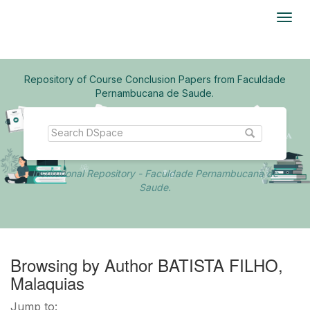
Skip
navigation
Repository of Course Conclusion Papers from Faculdade
Pernambucana de Saude.
Institutional Repository - Faculdade Pernambucana de
Saude.
Browsing by Author BATISTA FILHO,
Malaquias
Jump to: