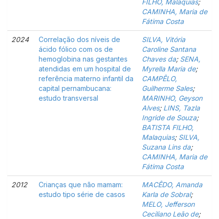
FILHO, Malaquias
;
CAMINHA, Maria de
Fátima Costa
2024
Correlação dos níveis de
SILVA, Vitória
ácido fólico com os de
Caroline Santana
hemoglobina nas gestantes
Chaves da
;
SENA,
atendidas em um hospital de
Myrella Maria de
;
referência materno infantil da
CAMPÊLO,
capital pernambucana:
Guilherme Sales
;
estudo transversal
MARINHO, Geyson
Alves
;
LINS, Tazla
Ingride de Souza
;
BATISTA FILHO,
Malaquias
;
SILVA,
Suzana Lins da
;
CAMINHA, Maria de
Fátima Costa
2012
Crianças que não mamam:
MACÊDO, Amanda
estudo tipo série de casos
Karla de Sobral
;
MELO, Jefferson
Ceciliano Leão de
;