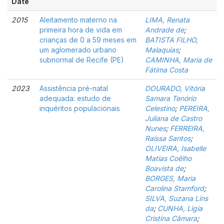
Date
2015
Aleitamento materno na
LIMA, Renata
primeira hora de vida em
Andrade de
;
crianças de 0 a 59 meses em
BATISTA FILHO,
um aglomerado urbano
Malaquias
;
subnormal de Recife (PE)
CAMINHA, Maria de
Fátima Costa
2023
Assistência pré-natal
DOURADO, Vitória
adequada: estudo de
Samara Tenório
inquéritos populacionais
Celestino
;
PEREIRA,
Juliana de Castro
Nunes
;
FERREIRA,
Raíssa Santos
;
OLIVEIRA, Isabelle
Matias Coêlho
Boavista de
;
BORGES, Maria
Carolina Stamford
;
SILVA, Suzana Lins
da
;
CUNHA, Ligia
Cristina Câmara
;