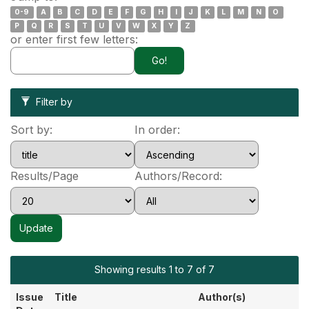
0-9
A
B
C
D
E
F
G
H
I
J
K
L
M
N
O
P
Q
R
S
T
U
V
W
X
Y
Z
or enter first few letters:
Filter by
Sort by:
In order:
Results/Page
Authors/Record:
Showing results 1 to 7 of 7
Issue
Title
Author(s)