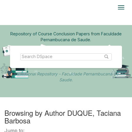
Skip
navigation
Repository of Course Conclusion Papers from Faculdade
Pernambucana de Saude.
Institutional Repository - Faculdade Pernambucana de
Saude.
Browsing by Author DUQUE, Taciana
Barbosa
Jump to: