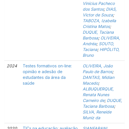
Vinícius Pacheco
dos Santos
;
DIAS,
Victor de Souza
;
TABOZA, Izabella
Cristina Matos
;
DUQUE, Taciana
Barbosa
;
OLIVEIRA,
Andréa
;
SOUTO,
Taciana
;
HIPÓLITO,
Bruno
2024
Testes formativos on-line:
OLIVEIRA, João
opinião e adesão de
Paulo de Barros
;
estudantes da área da
DANTAS, Midian
saúde
Macedo
;
ALBUQUERQUE,
Renata Nunes
Carneiro de
;
DUQUE,
Taciana Barbosa
;
SILVA, Reneide
Muniz da
2020
TICs na educação: avaliação
SIANFARANI,