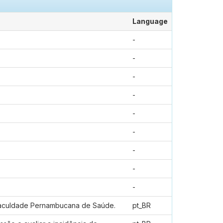
Language
-
-
-
-
-
-
-
-
-
 Faculdade Pernambucana de Saúde.
pt_BR