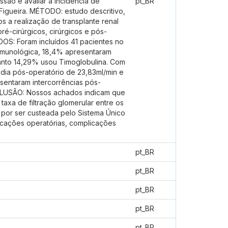
ão e avaliar a incidência de
pt_BR
 Figueira. MÉTODO: estudo descritivo,
os a realização de transplante renal
é-cirúrgicos, cirúrgicos e pós-
ADOS: Foram incluídos 41 pacientes no
o imunológica, 18,4% apresentaram
uanto 14,29% usou Timoglobulina. Com
o dia pós-operatório de 23,83ml/min e
esentaram intercorrências pós-
CLUSÃO: Nossos achados indicam que
 taxa de filtração glomerular entre os
 por ser custeada pelo Sistema Único
icações operatórias, complicações
pt_BR
pt_BR
pt_BR
pt_BR
pt_BR