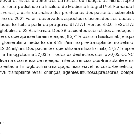
er os riscos e benefícios da terapia de indução da imunossupress
te renal pediátrico no Instituto de Medicina Integral Prof. Fernando
nsversal, a partir da análise dos prontuários dos pacientes submetid
junho de 2021. Foram observados aspectos relacionados aos dados pr
 dados foi feita a partir do programa STATA R versão 4.0.0. RESULT
oglobulina e 22 Basiliximab. Dos 38 pacientes submetidos à induçã
tre os que apresentaram rejeição, 85,71% usaram Basiliximab, enq
ão glomerular a média foi de 9,21ml/min no pré-transplante, no sétim
42,34 ml/min. Dos pacientes que utilizaram Basiliximab, 47,37% apr
om a Timoglobulina 52,63%. Todos os desfechos com p>0,05. CON
tiva na ocorrência de rejeição, intercorrências pós-transplante e na
 então a Timoglobulina uma opção mais viável no custo-benefício,
: transplante renal, crianças, agentes imunossupressores, compl
res
s