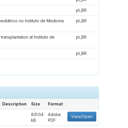
pt_BR
ediátrico no Instituto de Medicina
pt_BR
ransplantation at Instituto de
pt_BR
pt_BR
Description
Size
Format
831.04
Adobe
View/Open
kB
PDF