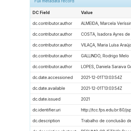
Full metadata record
DC Field
Value
dc.contributor.author
ALMEIDA, Marcela Veríss
dc.contributor.author
COSTA, Isadora Ayres de
dc.contributor.author
VILAÇA, Maria Luísa Araú
dc.contributor.author
GALLINDO, Rodrigo Melo
dc.contributor.author
LOPES, Daniela Saraiva G
dc.date.accessioned
2021-12-01T13:03:54Z
dc.date.available
2021-12-01T13:03:54Z
dc.date.issued
2021
dc.identifier.uri
http://tcc.fps.edu.br:80/j
dc.description
Trabalho de conclusão d