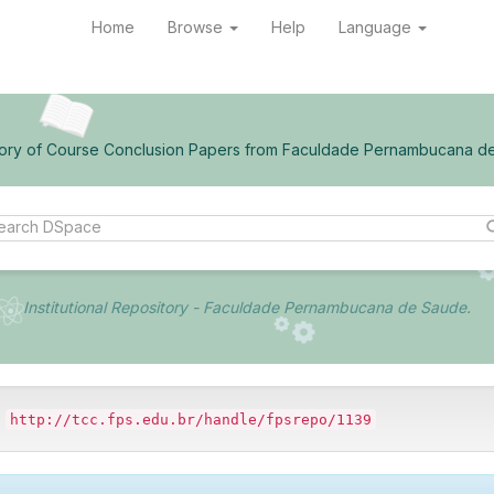
Home
Browse
Help
Language
ory of Course Conclusion Papers from Faculdade Pernambucana d
Institutional Repository - Faculdade Pernambucana de Saude.
:
http://tcc.fps.edu.br/handle/fpsrepo/1139