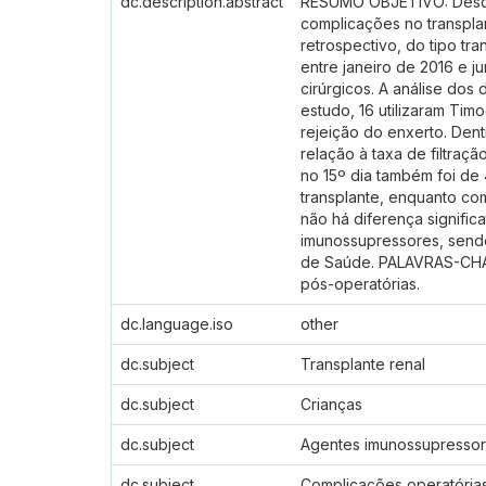
dc.description.abstract
RESUMO OBJETIVO: Descrev
complicações no transplan
retrospectivo, do tipo tra
entre janeiro de 2016 e 
cirúrgicos. A análise dos
estudo, 16 utilizaram Tim
rejeição do enxerto. Den
relação à taxa de filtraç
no 15º dia também foi de 
transplante, enquanto c
não há diferença significa
imunossupressores, sendo
de Saúde. PALAVRAS-CHAVE
pós-operatórias.
dc.language.iso
other
dc.subject
Transplante renal
dc.subject
Crianças
dc.subject
Agentes imunossupresso
dc.subject
Complicações operatória