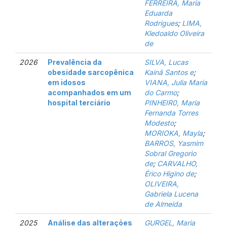
FERREIRA, Maria
Eduarda
Rodrigues
;
LIMA,
Kledoaldo Oliveira
de
2026
Prevalência da
SILVA, Lucas
obesidade sarcopênica
Kainã Santos e
;
em idosos
VIANA, Julia Maria
acompanhados em um
do Carmo
;
hospital terciário
PINHEIR0, Maria
Fernanda Torres
Modesto
;
MORIOKA, Mayla
;
BARROS, Yasmim
Sobral Gregorio
de
;
CARVALHO,
Érico Higino de
;
OLIVEIRA,
Gabriela Lucena
de Almeida
2025
Análise das alterações
GURGEL, Maria