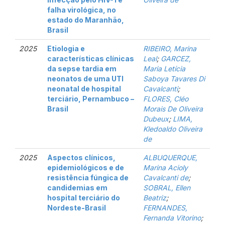
falha virológica, no
estado do Maranhão,
Brasil
2025
Etiologia e
RIBEIRO, Marina
características clínicas
Leal
;
GARCEZ,
da sepse tardia em
Maria Letícia
neonatos de uma UTI
Saboya Tavares Di
neonatal de hospital
Cavalcanti
;
terciário, Pernambuco –
FLORES, Cléo
Brasil
Morais De Oliveira
Dubeux
;
LIMA,
Kledoaldo Oliveira
de
2025
Aspectos clínicos,
ALBUQUERQUE,
epidemiológicos e de
Marina Acioly
resistência fúngica de
Cavalcanti de
;
candidemias em
SOBRAL, Ellen
hospital terciário do
Beatriz
;
Nordeste-Brasil
FERNANDES,
Fernanda Vitorino
;