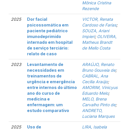
Mônica Cristina
Rezende
2025
Dor facial
VICTOR, Renata
psicossomática em
Cardoso de Farias
;
paciente pediátrico
SOUZA, Ariani
imunodeprimido
Impieri
;
OLIVEIRA,
internado em hospital
Matheus Brandt
de serviço terciário:
de Mello Costa
relato de caso
2023
Levantamento de
ARAÚJO, Renato
necessidades em
Bruno Gouveia de
;
treinamentos de
CABRAL, Ana
urgência e emergência
Cecília Araújo
;
entre internos do último
AMORIM, Vinicyus
ano do curso de
Eduardo Melo
;
medicina e
MELO, Brena
enfermagem: um
Carvalho Pinto de
;
estudo comparativo
ANDRETO,
Luciana Marques
2025
Uso de
LIRA, Isabela