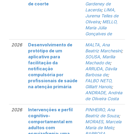
de coorte
Gardeney de
Lacerda
;
LIMA,
Jurema Telles de
Oliveira
;
MELLO,
Maria Júlia
Gonçalves de
2026
Desenvolvimento de
MALTA, Ana
protótipo de um
Beatriz Marchesini
;
aplicativo para
SOUSA, Marília
facilitação da
Machado de
;
notificação
ARRUDA, Dávila
compulsória por
Barbosa de
;
profissionais de saúde
FALBO NETO,
na atenção primária
Gilliatt Hanois
;
ANDRADE, Andréa
de Oliveira Costa
2026
Intervenções e perfil
PINHEIRO, Ana
cognitivo-
Beatriz de Souza
;
comportamental em
MORAES, Marcela
adultos com
Maria de Melo
;
esquizofrenia: uma
BARBOSA,