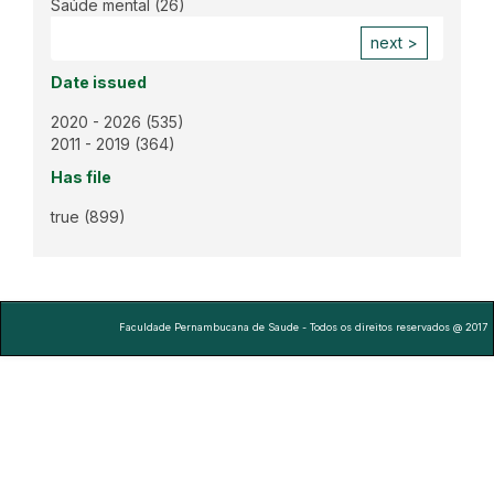
Saúde mental
(26)
next >
Date issued
2020 - 2026
(535)
2011 - 2019
(364)
Has file
true
(899)
Faculdade Pernambucana de Saude - Todos os direitos reservados @ 2017