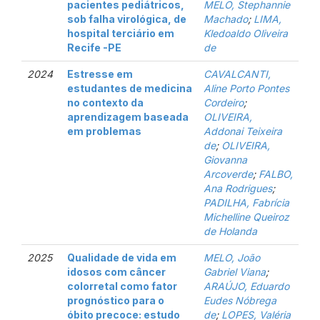
pacientes pediátricos,
MELO, Stephannie
sob falha virológica, de
Machado
;
LIMA,
hospital terciário em
Kledoaldo Oliveira
Recife -PE
de
2024
Estresse em
CAVALCANTI,
estudantes de medicina
Aline Porto Pontes
no contexto da
Cordeiro
;
aprendizagem baseada
OLIVEIRA,
em problemas
Addonai Teixeira
de
;
OLIVEIRA,
Giovanna
Arcoverde
;
FALBO,
Ana Rodrigues
;
PADILHA, Fabrícia
Michelline Queiroz
de Holanda
2025
Qualidade de vida em
MELO, João
idosos com câncer
Gabriel Viana
;
colorretal como fator
ARAÚJO, Eduardo
prognóstico para o
Eudes Nóbrega
óbito precoce: estudo
de
;
LOPES, Valéria