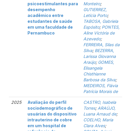
psicoestimulantes para
Monteiro
;
desempenho
GUTIERREZ,
acadêmico entre
Letícia Porto
;
estudantes de saúde
TABOSA, Gabriela
em uma faculdade de
Espósito
;
PONTES,
Pernambuco
Aline Victória de
Azevedo
;
FERREIRA, Silas da
Silva
;
BEZERRA,
Larissa Giovanna
Araújo
;
GOMES,
Elisangela
Chisthianne
Barbosa da Silva
;
MEDEIROS, Flávia
Patrícia Morais de
2025
Avaliação do perfil
CASTRO, Isabela
sociodemográfico de
Torres
;
ARAÚJO,
usuárias do dispositivo
Luana Arnaud de
;
intrauterino de cobre
COELHO, Maria
em um hospital de
Clara Alves
;