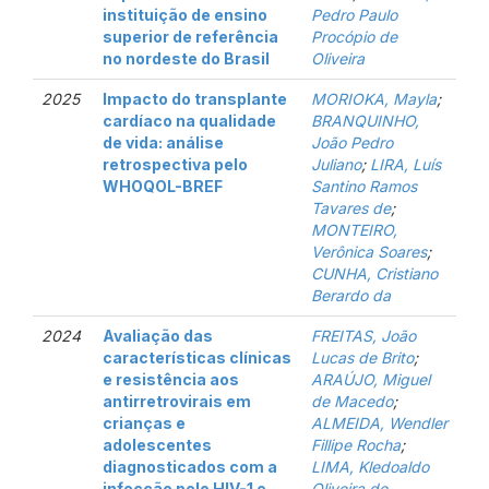
instituição de ensino
Pedro Paulo
superior de referência
Procópio de
no nordeste do Brasil
Oliveira
2025
Impacto do transplante
MORIOKA, Mayla
;
cardíaco na qualidade
BRANQUINHO,
de vida: análise
João Pedro
retrospectiva pelo
Juliano
;
LIRA, Luís
WHOQOL-BREF
Santino Ramos
Tavares de
;
MONTEIRO,
Verônica Soares
;
CUNHA, Cristiano
Berardo da
2024
Avaliação das
FREITAS, João
características clínicas
Lucas de Brito
;
e resistência aos
ARAÚJO, Miguel
antirretrovirais em
de Macedo
;
crianças e
ALMEIDA, Wendler
adolescentes
Fillipe Rocha
;
diagnosticados com a
LIMA, Kledoaldo
infecção pelo HIV-1 e
Oliveira de