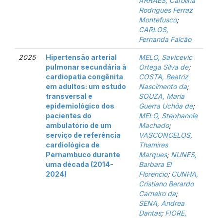
ARRAES, Carolina
Rodrigues Ferraz
Montefusco
;
CARLOS,
Fernanda Falcão
2025
Hipertensão arterial
MELO, Savicevic
pulmonar secundária à
Ortega Silva de
;
cardiopatia congênita
COSTA, Beatriz
em adultos: um estudo
Nascimento da
;
transversal e
SOUZA, Maria
epidemiológico dos
Guerra Uchôa de
;
pacientes do
MELO, Stephannie
ambulatório de um
Machado
;
serviço de referência
VASCONCELOS,
cardiológica de
Thamires
Pernambuco durante
Marques
;
NUNES,
uma década (2014-
Barbara El
2024)
Florencio
;
CUNHA,
Cristiano Berardo
Carneiro da
;
SENA, Andrea
Dantas
;
FIORE,