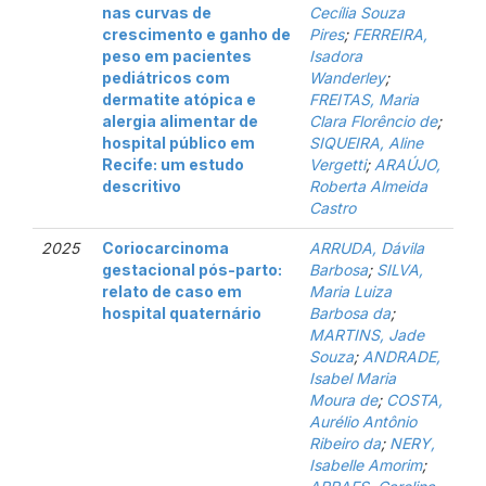
nas curvas de
Cecília Souza
crescimento e ganho de
Pires
;
FERREIRA,
peso em pacientes
Isadora
pediátricos com
Wanderley
;
dermatite atópica e
FREITAS, Maria
alergia alimentar de
Clara Florêncio de
;
hospital público em
SIQUEIRA, Aline
Recife: um estudo
Vergetti
;
ARAÚJO,
descritivo
Roberta Almeida
Castro
2025
Coriocarcinoma
ARRUDA, Dávila
gestacional pós-parto:
Barbosa
;
SILVA,
relato de caso em
Maria Luiza
hospital quaternário
Barbosa da
;
MARTINS, Jade
Souza
;
ANDRADE,
Isabel Maria
Moura de
;
COSTA,
Aurélio Antônio
Ribeiro da
;
NERY,
Isabelle Amorim
;