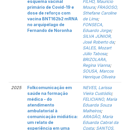
esquema vacinal
FILHO, Maurício
primário de Covid-19 e
Moura
;
FRAGOSO,
dose de reforço com
Sthefane Caroline
vacina BNT162b2 mRNA
de Lima
;
no arquipélago de
FONSECA,
Fernando de Noronha
Eduardo Jorge
;
SILVA JÚNIOR,
José Roberto da
;
SALES, Mozart
Júlio Tabosa
;
BRIZOLARA,
Regina Vianna
;
SOUSA, Marcos
Henrique Oliveira
2025
Folkcomunicação em
NEVES, Larissa
saúde na formação
Vieira Custódio
;
médica - do
FELICIANO, Maria
atendimento
Eduarda Souza
ambulatorial à
Malheiros
;
comunicação midiática:
ARAGÃO, Maria
um relato de
Eduarda Cabral da
experiência em uma
Costa
;
SANTOS,