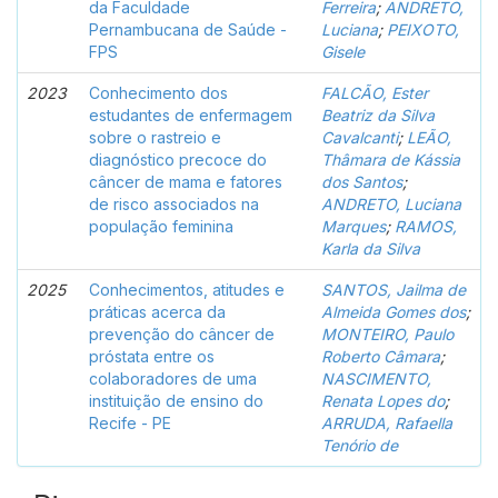
da Faculdade
Ferreira
;
ANDRETO,
Pernambucana de Saúde -
Luciana
;
PEIXOTO,
FPS
Gisele
2023
Conhecimento dos
FALCÃO, Ester
estudantes de enfermagem
Beatriz da Silva
sobre o rastreio e
Cavalcanti
;
LEÃO,
diagnóstico precoce do
Thâmara de Kássia
câncer de mama e fatores
dos Santos
;
de risco associados na
ANDRETO, Luciana
população feminina
Marques
;
RAMOS,
Karla da Silva
2025
Conhecimentos, atitudes e
SANTOS, Jailma de
práticas acerca da
Almeida Gomes dos
;
prevenção do câncer de
MONTEIRO, Paulo
próstata entre os
Roberto Câmara
;
colaboradores de uma
NASCIMENTO,
instituição de ensino do
Renata Lopes do
;
Recife - PE
ARRUDA, Rafaella
Tenório de