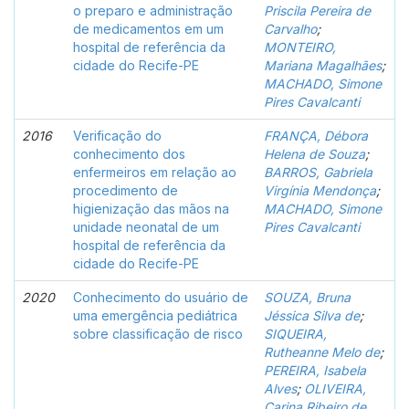
o preparo e administração
Priscila Pereira de
de medicamentos em um
Carvalho
;
hospital de referência da
MONTEIRO,
cidade do Recife-PE
Mariana Magalhães
;
MACHADO, Simone
Pires Cavalcanti
2016
Verificação do
FRANÇA, Débora
conhecimento dos
Helena de Souza
;
enfermeiros em relação ao
BARROS, Gabriela
procedimento de
Virgínia Mendonça
;
higienização das mãos na
MACHADO, Simone
unidade neonatal de um
Pires Cavalcanti
hospital de referência da
cidade do Recife-PE
2020
Conhecimento do usuário de
SOUZA, Bruna
uma emergência pediátrica
Jéssica Silva de
;
sobre classificação de risco
SIQUEIRA,
Rutheanne Melo de
;
PEREIRA, Isabela
Alves
;
OLIVEIRA,
Carina Ribeiro de