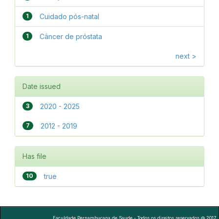
1
Cuidado pós-natal
1
Câncer de próstata
next >
Date issued
3
2020 - 2025
7
2012 - 2019
Has file
10
true
Faculdade Pernambucana de Saude - Todos os direitos reservados @ 2017