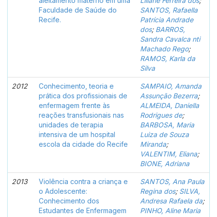
aleitamento materno em uma
Liliane Ferreira dos
;
Faculdade de Saúde do
SANTOS, Rafaella
Recife.
Patrícia Andrade
dos
;
BARROS,
Sandra Cavalca nti
Machado Rego
;
RAMOS, Karla da
Silva
2012
Conhecimento, teoria e
SAMPAIO, Amanda
prática dos profissionais de
Assunção Bezerra
;
enfermagem frente às
ALMEIDA, Daniella
reações transfusionais nas
Rodrigues de
;
unidades de terapia
BARBOSA, Maria
intensiva de um hospital
Luiza de Souza
escola da cidade do Recife
Miranda
;
VALENTIM, Eliana
;
BIONE, Adriana
2013
Violência contra a criança e
SANTOS, Ana Paula
o Adolescente:
Regina dos
;
SILVA,
Conhecimento dos
Andresa Rafaela da
;
Estudantes de Enfermagem
PINHO, Aline Maria