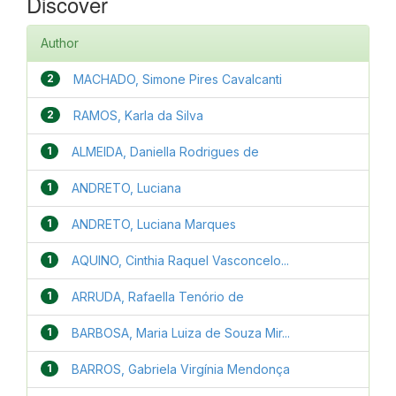
Discover
Author
2
MACHADO, Simone Pires Cavalcanti
2
RAMOS, Karla da Silva
1
ALMEIDA, Daniella Rodrigues de
1
ANDRETO, Luciana
1
ANDRETO, Luciana Marques
1
AQUINO, Cinthia Raquel Vasconcelo...
1
ARRUDA, Rafaella Tenório de
1
BARBOSA, Maria Luiza de Souza Mir...
1
BARROS, Gabriela Virgínia Mendonça