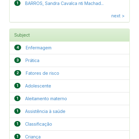
1
BARROS, Sandra Cavalca nti Machad...
next >
Subject
4
Enfermagem
3
Prática
2
Fatores de risco
1
Adolescente
1
Aleitamento materno
1
Assistência à saúde
1
Classificação
1
Criança