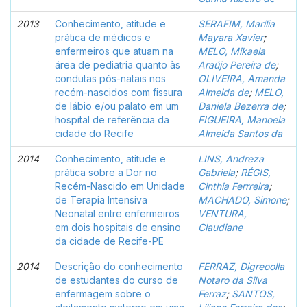
2013
Conhecimento, atitude e
SERAFIM, Marília
prática de médicos e
Mayara Xavier
;
enfermeiros que atuam na
MELO, Mikaela
área de pediatria quanto às
Araújo Pereira de
;
condutas pós-natais nos
OLIVEIRA, Amanda
recém-nascidos com fissura
Almeida de
;
MELO,
de lábio e/ou palato em um
Daniela Bezerra de
;
hospital de referência da
FIGUEIRA, Manoela
cidade do Recife
Almeida Santos da
2014
Conhecimento, atitude e
LINS, Andreza
prática sobre a Dor no
Gabriela
;
RÉGIS,
Recém-Nascido em Unidade
Cinthia Ferrreira
;
de Terapia Intensiva
MACHADO, Simone
;
Neonatal entre enfermeiros
VENTURA,
em dois hospitais de ensino
Claudiane
da cidade de Recife-PE
2014
Descrição do conhecimento
FERRAZ, Digreoolla
de estudantes do curso de
Notaro da Silva
enfermagem sobre o
Ferraz
;
SANTOS,