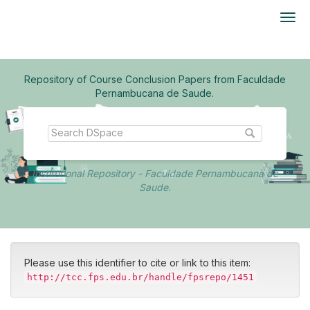
Skip
navigation
Repository of Course Conclusion Papers from Faculdade
Pernambucana de Saude.
Institutional Repository - Faculdade Pernambucana de
Saude.
Please use this identifier to cite or link to this item:
http://tcc.fps.edu.br/handle/fpsrepo/1451