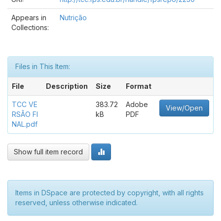
Appears in
Nutrição
Collections:
Files in This Item:
File
Description
Size
Format
TCC VE
383.72
Adobe
View/Open
RSÃO FI
kB
PDF
NAL.pdf
Show full item record
Items in DSpace are protected by copyright, with all rights
reserved, unless otherwise indicated.