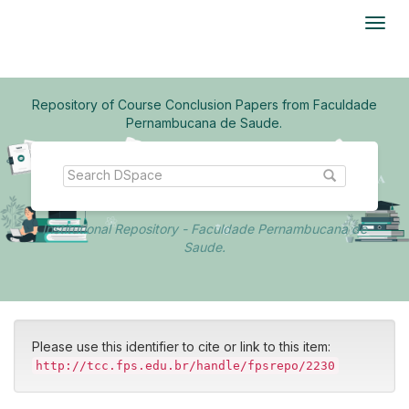
Skip
navigation
Repository of Course Conclusion Papers from Faculdade
Pernambucana de Saude.
Institutional Repository - Faculdade Pernambucana de
Saude.
Please use this identifier to cite or link to this item:
http://tcc.fps.edu.br/handle/fpsrepo/2230