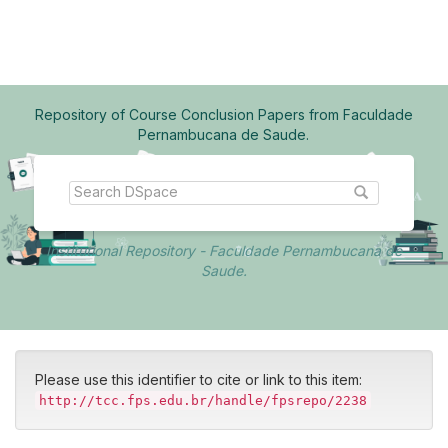
Skip
navigation
Repository of Course Conclusion Papers from Faculdade
Pernambucana de Saude.
Institutional Repository - Faculdade Pernambucana de
Saude.
Please use this identifier to cite or link to this item:
http://tcc.fps.edu.br/handle/fpsrepo/2238