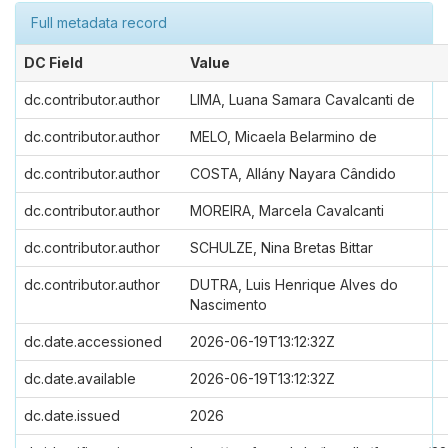
Full metadata record
DC Field
Value
dc.contributor.author
LIMA, Luana Samara Cavalcanti de
dc.contributor.author
MELO, Micaela Belarmino de
dc.contributor.author
COSTA, Allány Nayara Cândido
dc.contributor.author
MOREIRA, Marcela Cavalcanti
dc.contributor.author
SCHULZE, Nina Bretas Bittar
dc.contributor.author
DUTRA, Luis Henrique Alves do
Nascimento
dc.date.accessioned
2026-06-19T13:12:32Z
dc.date.available
2026-06-19T13:12:32Z
dc.date.issued
2026