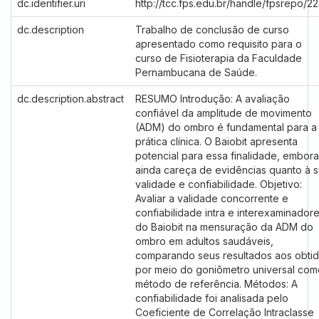
dc.identifier.uri
http://tcc.fps.edu.br/handle/fpsrepo/2
dc.description
Trabalho de conclusão de curso
apresentado como requisito para o
curso de Fisioterapia da Faculdade
Pernambucana de Saúde.
dc.description.abstract
RESUMO Introdução: A avaliação
confiável da amplitude de movimento
(ADM) do ombro é fundamental para a
prática clínica. O Baiobit apresenta
potencial para essa finalidade, embora
ainda careça de evidências quanto à 
validade e confiabilidade. Objetivo:
Avaliar a validade concorrente e
confiabilidade intra e interexaminador
do Baiobit na mensuração da ADM do
ombro em adultos saudáveis,
comparando seus resultados aos obti
por meio do goniômetro universal com
método de referência. Métodos: A
confiabilidade foi analisada pelo
Coeficiente de Correlação Intraclasse