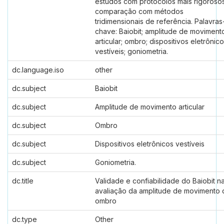
estudos com protocolos mais rigoroso
comparação com métodos
tridimensionais de referência. Palavras
chave: Baiobit; amplitude de moviment
articular; ombro; dispositivos eletrônic
vestíveis; goniometria.
dc.language.iso
other
dc.subject
Baiobit
dc.subject
Amplitude de movimento articular
dc.subject
Ombro
dc.subject
Dispositivos eletrônicos vestíveis
dc.subject
Goniometria.
dc.title
Validade e confiabilidade do Baiobit n
avaliação da amplitude de movimento 
ombro
dc.type
Other