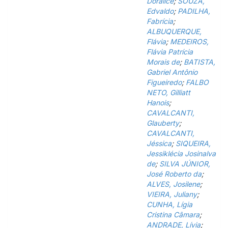
Doralice
;
SOUZA,
Edvaldo
;
PADILHA,
Fabrícia
;
ALBUQUERQUE,
Flávia
;
MEDEIROS,
Flávia Patrícia
Morais de
;
BATISTA,
Gabriel Antônio
Figueiredo
;
FALBO
NETO, Gilliatt
Hanois
;
CAVALCANTI,
Glauberty
;
CAVALCANTI,
Jéssica
;
SIQUEIRA,
Jessiklécia Josinalva
de
;
SILVA JÚNIOR,
José Roberto da
;
ALVES, Josilene
;
VIEIRA, Juliany
;
CUNHA, Lígia
Cristina Câmara
;
ANDRADE, Lívia
;