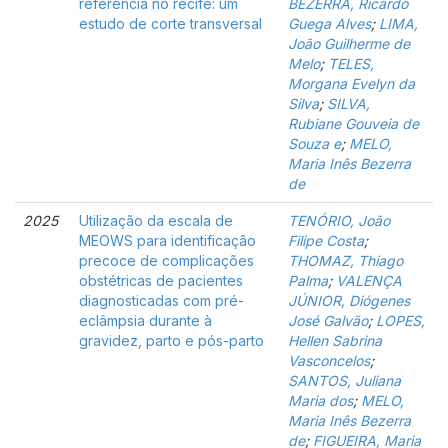
referência no recife: um
BEZERRA, Ricardo
estudo de corte transversal
Guega Alves
;
LIMA,
João Guilherme de
Melo
;
TELES,
Morgana Evelyn da
Silva
;
SILVA,
Rubiane Gouveia de
Souza e
;
MELO,
Maria Inês Bezerra
de
2025
Utilização da escala de
TENÓRIO, João
MEOWS para identificação
Filipe Costa
;
precoce de complicações
THOMAZ, Thiago
obstétricas de pacientes
Palma
;
VALENÇA
diagnosticadas com pré-
JÚNIOR, Diógenes
eclâmpsia durante à
José Galvão
;
LOPES,
gravidez, parto e pós-parto
Hellen Sabrina
Vasconcelos
;
SANTOS, Juliana
Maria dos
;
MELO,
Maria Inês Bezerra
de
;
FIGUEIRA, Maria