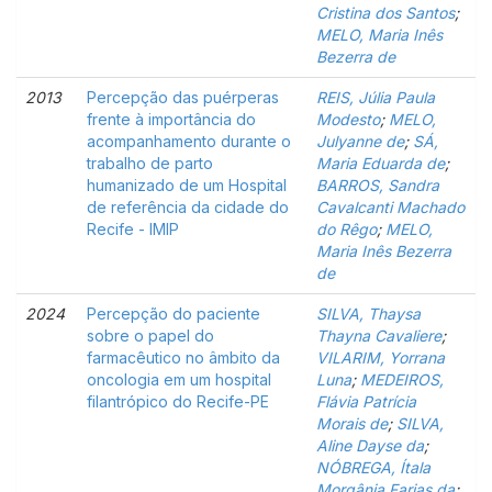
Cristina dos Santos
;
MELO, Maria Inês
Bezerra de
2013
Percepção das puérperas
REIS, Júlia Paula
frente à importância do
Modesto
;
MELO,
acompanhamento durante o
Julyanne de
;
SÁ,
trabalho de parto
Maria Eduarda de
;
humanizado de um Hospital
BARROS, Sandra
de referência da cidade do
Cavalcanti Machado
Recife - IMIP
do Rêgo
;
MELO,
Maria Inês Bezerra
de
2024
Percepção do paciente
SILVA, Thaysa
sobre o papel do
Thayna Cavaliere
;
farmacêutico no âmbito da
VILARIM, Yorrana
oncologia em um hospital
Luna
;
MEDEIROS,
filantrópico do Recife-PE
Flávia Patrícia
Morais de
;
SILVA,
Aline Dayse da
;
NÓBREGA, Ítala
Morgânia Farias da
;