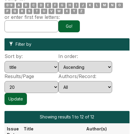
0-9
A
B
C
D
E
F
G
H
I
J
K
L
M
N
O
P
Q
R
S
T
U
V
W
X
Y
Z
or enter first few letters:
Filter by
Sort by:
In order:
Results/Page
Authors/Record:
Showing results 1 to 12 of 12
Issue
Title
Author(s)