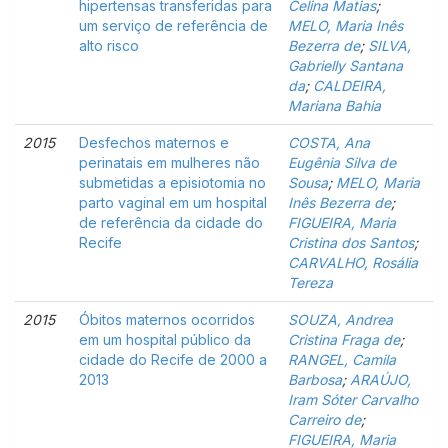
hipertensas transferidas para
Celina Matias
;
um serviço de referência de
MELO, Maria Inês
alto risco
Bezerra de
;
SILVA,
Gabrielly Santana
da
;
CALDEIRA,
Mariana Bahia
2015
Desfechos maternos e
COSTA, Ana
perinatais em mulheres não
Eugênia Silva de
submetidas a episiotomia no
Sousa
;
MELO, Maria
parto vaginal em um hospital
Inês Bezerra de
;
de referência da cidade do
FIGUEIRA, Maria
Recife
Cristina dos Santos
;
CARVALHO, Rosália
Tereza
2015
Óbitos maternos ocorridos
SOUZA, Andrea
em um hospital público da
Cristina Fraga de
;
cidade do Recife de 2000 a
RANGEL, Camila
2013
Barbosa
;
ARAÚJO,
Iram Sóter Carvalho
Carreiro de
;
FIGUEIRA, Maria