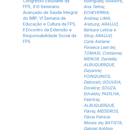
Congresso Estudantil da
Rodrigues
;
ARARIPE,
FPS, XVI Seminário
Ana Telma
;
Avançado de Saúde Integral
ECHEVERRIA,
do IMIP, VI Semana de
Andrea
;
LIMA,
Educação e Cultura da FPS,
Aretuza
;
ARAÚJO,
II Encontro da Extensão e
Bárbara Letícia e
Responsabilidade Social da
Silva
;
ARAÚJO,
FPS
Carla Adriane
Fonseca Leal de
;
TOMASI, Cristianne
;
MENOR, Danielle
;
ALBUQUERQUE,
Dayanne
;
FOINQUINOS,
Deborah
;
GOUVEIA,
Doralice
;
SOUZA,
Edvaldo
;
PADILHA,
Fabrícia
;
ALBUQUERQUE,
Flávia
;
MEDEIROS,
Flávia Patrícia
Morais de
;
BATISTA,
Gabriel Antônio