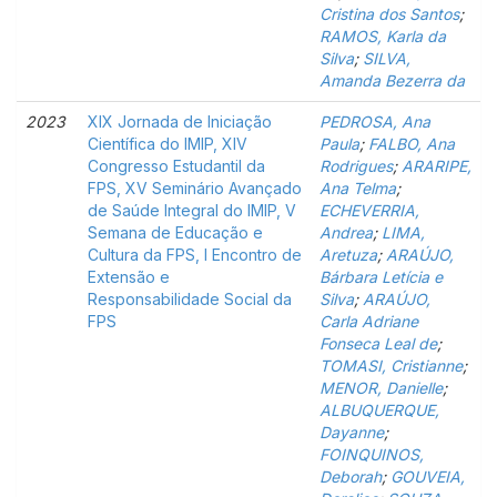
Cristina dos Santos
;
RAMOS, Karla da
Silva
;
SILVA,
Amanda Bezerra da
2023
XIX Jornada de Iniciação
PEDROSA, Ana
Científica do IMIP, XIV
Paula
;
FALBO, Ana
Congresso Estudantil da
Rodrigues
;
ARARIPE,
FPS, XV Seminário Avançado
Ana Telma
;
de Saúde Integral do IMIP, V
ECHEVERRIA,
Semana de Educação e
Andrea
;
LIMA,
Cultura da FPS, I Encontro de
Aretuza
;
ARAÚJO,
Extensão e
Bárbara Letícia e
Responsabilidade Social da
Silva
;
ARAÚJO,
FPS
Carla Adriane
Fonseca Leal de
;
TOMASI, Cristianne
;
MENOR, Danielle
;
ALBUQUERQUE,
Dayanne
;
FOINQUINOS,
Deborah
;
GOUVEIA,