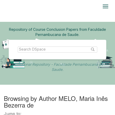
Skip
navigation
Repository of Course Conclusion Papers from Faculdade
Pernambucana de Saude.
Institutional Repository - Faculdade Pernambucana de
Saude.
Browsing by Author MELO, Maria Inês
Bezerra de
Jump to: