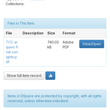
Collections:
Files in This Item:
File
Description
Size
Format
TCC ar
740.03
Adobe
View/Open
quivo fi
kB
PDF
nal corr
igido.p
df
Show full item record
Items in DSpace are protected by copyright, with all rights
reserved, unless otherwise indicated.