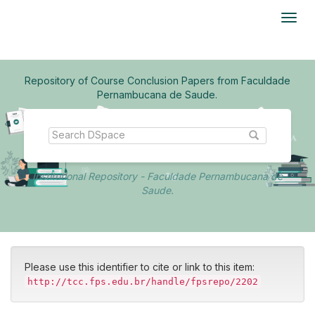
Skip
navigation
Repository of Course Conclusion Papers from Faculdade
Pernambucana de Saude.
Institutional Repository - Faculdade Pernambucana de
Saude.
Please use this identifier to cite or link to this item:
http://tcc.fps.edu.br/handle/fpsrepo/2202