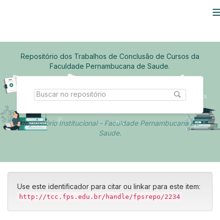
Skip
navigation
Repositório dos Trabalhos de Conclusão de Cursos da
Faculdade Pernambucana de Saude.
Repositório Institucional - Faculdade Pernambucana de
Saude.
Use este identificador para citar ou linkar para este item:
http://tcc.fps.edu.br/handle/fpsrepo/2234