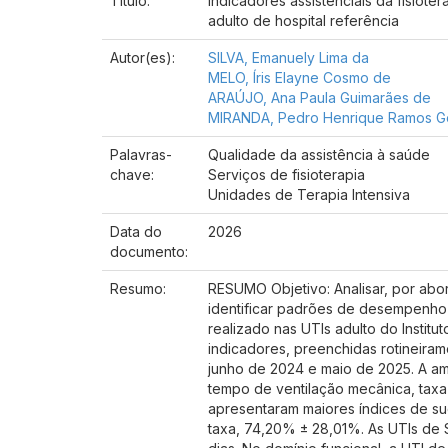
Título:
Indicadores assistenciais da fisiote
adulto de hospital referência
Autor(es):
SILVA, Emanuely Lima da
MELO, Íris Elayne Cosmo de
ARAÚJO, Ana Paula Guimarães de
MIRANDA, Pedro Henrique Ramos G
Palavras-
Qualidade da assistência à saúde
chave:
Serviços de fisioterapia
Unidades de Terapia Intensiva
Data do
2026
documento:
Resumo:
RESUMO Objetivo: Analisar, por abord
identificar padrões de desempenho a
realizado nas UTIs adulto do Institut
indicadores, preenchidas rotineira
junho de 2024 e maio de 2025. A amo
tempo de ventilação mecânica, taxa
apresentaram maiores índices de s
taxa, 74,20% ± 28,01%. As UTIs de 