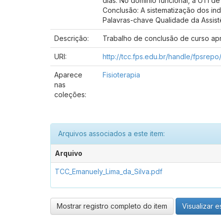
dias. No domínio funcional, a UTI d
Conclusão: A sistematização dos in
Palavras-chave Qualidade da Assistê
Descrição:
Trabalho de conclusão de curso ap
URI:
http://tcc.fps.edu.br/handle/fpsrepo
Aparece
Fisioterapia
nas
coleções:
Arquivos associados a este item:
Arquivo
TCC_Emanuely_Lima_da_Silva.pdf
Mostrar registro completo do item
Visualizar es