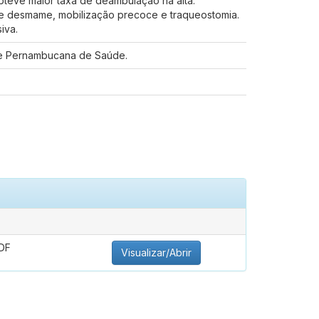
obteve maior taxa de deambulação na alta.
 de desmame, mobilização precoce e traqueostomia.
iva.
ade Pernambucana de Saúde.
DF
Visualizar/Abrir