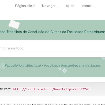
Página inicial
Navegar
Ajuda
Idioma
 dos Trabalhos de Conclusão de Cursos da Faculdade Pernambuca
Repositório Institucional - Faculdade Pernambucana de Saude.
te item:
http://tcc.fps.edu.br/handle/fpsrepo/2241