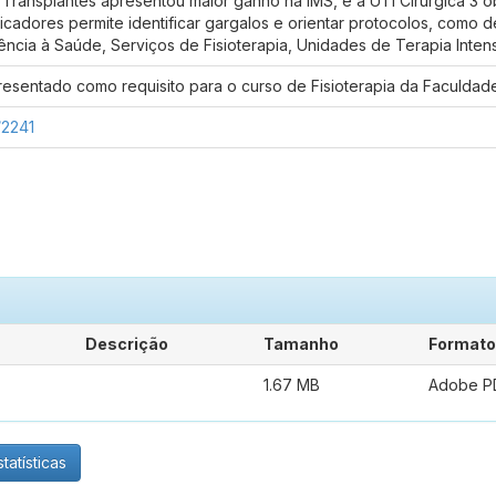
e Transplantes apresentou maior ganho na IMS, e a UTI Cirúrgica 3 
dicadores permite identificar gargalos e orientar protocolos, como
ncia à Saúde, Serviços de Fisioterapia, Unidades de Terapia Intens
resentado como requisito para o curso de Fisioterapia da Faculd
/2241
Descrição
Tamanho
Formato
1.67 MB
Adobe P
tatísticas