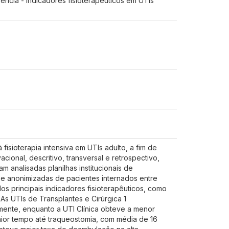
rência - indicadores fisioterapêuticos em UTIs
fisioterapia intensiva em UTIs adulto, a fim de
ional, descritivo, transversal e retrospectivo,
am analisadas planilhas institucionais de
 e anonimizadas de pacientes internados entre
os principais indicadores fisioterapêuticos, como
s UTIs de Transplantes e Cirúrgica 1
ente, enquanto a UTI Clínica obteve a menor
ior tempo até traqueostomia, com média de 16