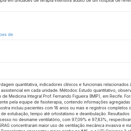
rapia em unidades de terapia intensiva adulto de um hospital de refe
oes de
agem quantitativa, indicadores clínicos e funcionais relacionados à 
ssistencial em cada unidade. Métodos: Estudo quantitativo, observac
o de Medicina Integral Prof. Fernando Figueira (IMIP), em Recife. For
mente pela equipe de fisioterapia, contendo informações agregadas
stra incluiu pacientes com 18 anos ou mais e registros completos d
 de extubação, tempo até ortostatismo e deambulação. Resultados: A
ucesso no desmame ventilatório, com 97,09% e 97,83%, respectivam
SRAG concentraram maior uso de ventilação mecânica invasiva e ma