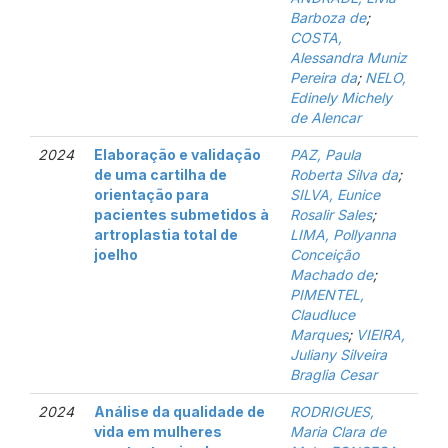
Barboza de
;
COSTA,
Alessandra Muniz
Pereira da
;
NELO,
Edinely Michely
de Alencar
2024
Elaboração e validação
PAZ, Paula
de uma cartilha de
Roberta Silva da
;
orientação para
SILVA, Eunice
pacientes submetidos à
Rosalir Sales
;
artroplastia total de
LIMA, Pollyanna
joelho
Conceição
Machado de
;
PIMENTEL,
Claudluce
Marques
;
VIEIRA,
Juliany Silveira
Braglia Cesar
2024
Análise da qualidade de
RODRIGUES,
vida em mulheres
Maria Clara de