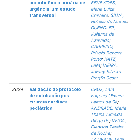
incontinência urinária de
BENEVIDES,
urgência: um estudo
Maria Luiza
transversal
Craveiro
;
SILVA,
Heloisa de Morais
;
GUENDLER,
Julianna de
Azevedo
;
CARREIRO,
Priscila Bezerra
Porto
;
KATZ,
Leila
;
VIEIRA,
Juliany Silveira
Braglia Cesar
2024
Validação do protocolo
CRUZ, Lara
de extubação pós
Eugênia Oliveira
cirurgia cardíaca
Lemos de Sá
;
pediátrica
ANDRADE, Maria
Thainá Almeida
Diôgo de
;
VEIGA,
Clenison Pereira
da Rocha
;
ANDRADE, Lívia