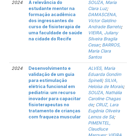
2024
A relevância do
SOUZA, Maria
estudante mentor na
Clara Luz
;
formação acadêmica
DAMASCENA,
dos ingressantes do
Victor Galdino
curso de fisioterapia de
Andrade Barreto
;
uma faculdade de saúde
VIEIRA, Juliany
na cidade do Recife
Silveira Braglia
Cesar
;
BARROS,
Maria Clara
Santos
2024
Desenvolvimento e
ALVES, Maria
validação de um guia
Eduarda Gondim
para estimulação
Spinelli
;
SILVA,
elétrica funcional em
Heloísa de Morais
;
pediatria: um recurso
SOUZA, Nathália
inovador para capacitar
Caroline Chagas
fisioterapeutas no
de
;
CRUZ, Lara
tratamento de crianças
Eugênia Oliveira
com fraqueza muscular
Lemos de Sá
;
PIMENTEL,
Claudluce
Marques
;
VIEIRA,