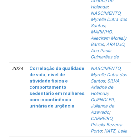
Ariadne de
Holanda
;
NASCIMENTO,
Myrelle Dutra dos
Santos
;
MARINHO,
Aileciram Monialy
Barros
;
ARAÚJO,
Ana Paula
Guimarães de
2024
Correlação da qualidade
NASCIMENTO,
de vida, nível de
Myrelle Dutra dos
atividade física e
Santos
;
SILVA,
comportamento
Ariadne de
sedentário em mulheres
Holanda
;
com incontinência
GUENDLER,
urinária de urgência
Julianna de
Azevedo
;
CARREIRO,
Priscila Bezerra
Porto
;
KATZ, Leila