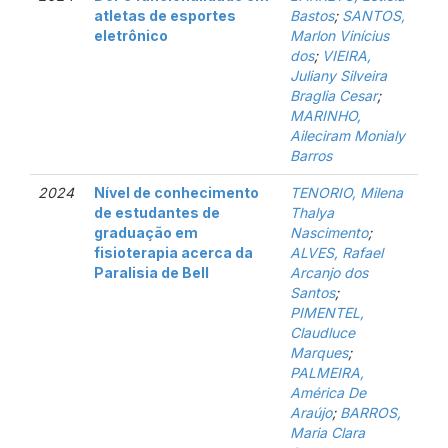
atletas de esportes
Bastos
;
SANTOS,
eletrônico
Marlon Vinícius
dos
;
VIEIRA,
Juliany Silveira
Braglia Cesar
;
MARINHO,
Aileciram Monialy
Barros
2024
Nível de conhecimento
TENORIO, Milena
de estudantes de
Thalya
graduação em
Nascimento
;
fisioterapia acerca da
ALVES, Rafael
Paralisia de Bell
Arcanjo dos
Santos
;
PIMENTEL,
Claudluce
Marques
;
PALMEIRA,
América De
Araújo
;
BARROS,
Maria Clara