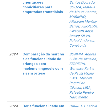
orientações
Santos Dourado
;
domiciliares para
SOUZA, Mateus
amputados transtibiais
de Moura Santos
;
MARINHO,
Aileciram Monialy
Barros
;
FERREIRA,
Elizabeth Anjos
Bessa
;
SILVA,
Rafael Anderson
Caneiro da
2024
Comparação da marcha
BONFIM, Andréa
e da funcionalidade de
Luísa de Almeida
;
crianças com
FERREIRA,
mielomeningocele com
Wanessa Karine
e sem órtese
de Paula Higino
;
LIMA, Marcela
Raquel de
Oliveira
;
LIRA,
Rafaella Pereira
Nascimento
2024
Dor e funcionalidade em
BARRETO, Letícia