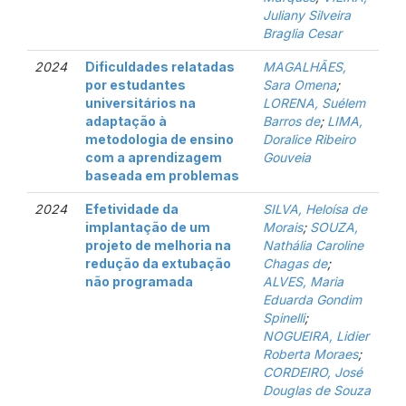
Juliany Silveira
Braglia Cesar
2024
Dificuldades relatadas
MAGALHÃES,
por estudantes
Sara Omena
;
universitários na
LORENA, Suélem
adaptação à
Barros de
;
LIMA,
metodologia de ensino
Doralice Ribeiro
com a aprendizagem
Gouveia
baseada em problemas
2024
Efetividade da
SILVA, Heloísa de
implantação de um
Morais
;
SOUZA,
projeto de melhoria na
Nathália Caroline
redução da extubação
Chagas de
;
não programada
ALVES, Maria
Eduarda Gondim
Spinelli
;
NOGUEIRA, Lidier
Roberta Moraes
;
CORDEIRO, José
Douglas de Souza