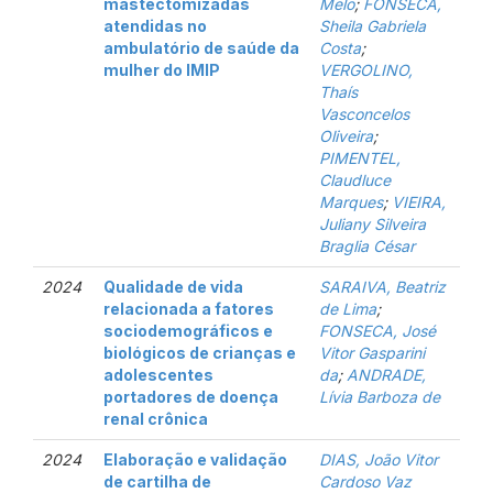
mastectomizadas
Melo
;
FONSECA,
atendidas no
Sheila Gabriela
ambulatório de saúde da
Costa
;
mulher do IMIP
VERGOLINO,
Thaís
Vasconcelos
Oliveira
;
PIMENTEL,
Claudluce
Marques
;
VIEIRA,
Juliany Silveira
Braglia César
2024
Qualidade de vida
SARAIVA, Beatriz
relacionada a fatores
de Lima
;
sociodemográficos e
FONSECA, José
biológicos de crianças e
Vitor Gasparini
adolescentes
da
;
ANDRADE,
portadores de doença
Lívia Barboza de
renal crônica
2024
Elaboração e validação
DIAS, João Vitor
de cartilha de
Cardoso Vaz