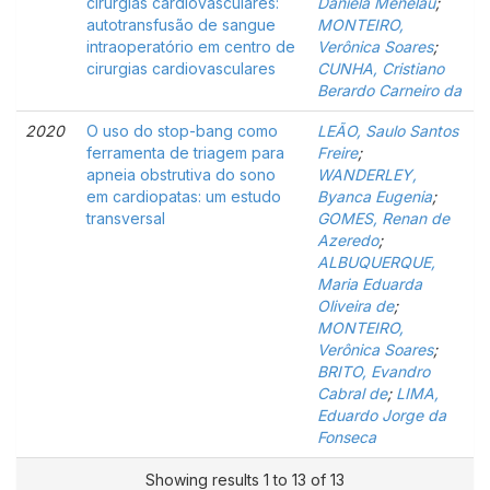
cirurgias cardiovasculares:
Daniela Menelau
;
autotransfusão de sangue
MONTEIRO,
intraoperatório em centro de
Verônica Soares
;
cirurgias cardiovasculares
CUNHA, Cristiano
Berardo Carneiro da
2020
O uso do stop-bang como
LEÃO, Saulo Santos
ferramenta de triagem para
Freire
;
apneia obstrutiva do sono
WANDERLEY,
em cardiopatas: um estudo
Byanca Eugenia
;
transversal
GOMES, Renan de
Azeredo
;
ALBUQUERQUE,
Maria Eduarda
Oliveira de
;
MONTEIRO,
Verônica Soares
;
BRITO, Evandro
Cabral de
;
LIMA,
Eduardo Jorge da
Fonseca
Showing results 1 to 13 of 13