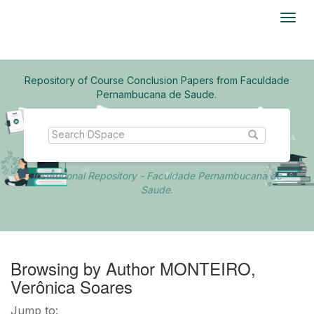
Skip
navigation
Repository of Course Conclusion Papers from Faculdade
Pernambucana de Saude.
Institutional Repository - Faculdade Pernambucana de
Saude.
Browsing by Author MONTEIRO,
Verônica Soares
Jump to: