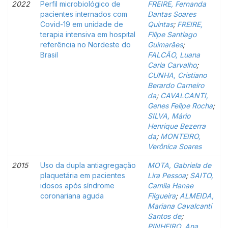
2022
Perfil microbiológico de
FREIRE, Fernanda
pacientes internados com
Dantas Soares
Covid-19 em unidade de
Quintas
;
FREIRE,
terapia intensiva em hospital
Filipe Santiago
referência no Nordeste do
Guimarães
;
Brasil
FALCÃO, Luana
Carla Carvalho
;
CUNHA, Cristiano
Berardo Carneiro
da
;
CAVALCANTI,
Genes Felipe Rocha
;
SILVA, Mário
Henrique Bezerra
da
;
MONTEIRO,
Verônica Soares
2015
Uso da dupla antiagregação
MOTA, Gabriela de
plaquetária em pacientes
Lira Pessoa
;
SAITO,
idosos após síndrome
Camila Hanae
coronariana aguda
Filgueira
;
ALMEIDA,
Mariana Cavalcanti
Santos de
;
PINHEIRO, Ana