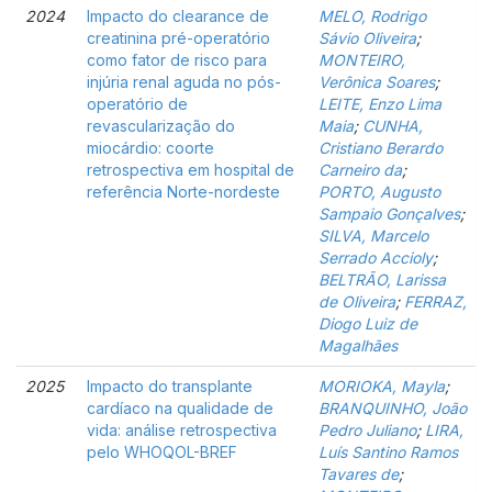
2024
Impacto do clearance de
MELO, Rodrigo
creatinina pré-operatório
Sávio Oliveira
;
como fator de risco para
MONTEIRO,
injúria renal aguda no pós-
Verônica Soares
;
operatório de
LEITE, Enzo Lima
revascularização do
Maia
;
CUNHA,
miocárdio: coorte
Cristiano Berardo
retrospectiva em hospital de
Carneiro da
;
referência Norte-nordeste
PORTO, Augusto
Sampaio Gonçalves
;
SILVA, Marcelo
Serrado Accioly
;
BELTRÃO, Larissa
de Oliveira
;
FERRAZ,
Diogo Luiz de
Magalhães
2025
Impacto do transplante
MORIOKA, Mayla
;
cardíaco na qualidade de
BRANQUINHO, João
vida: análise retrospectiva
Pedro Juliano
;
LIRA,
pelo WHOQOL-BREF
Luís Santino Ramos
Tavares de
;