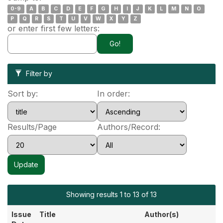
0-9
A
B
C
D
E
F
G
H
I
J
K
L
M
N
O
P
Q
R
S
T
U
V
W
X
Y
Z
or enter first few letters:
Filter by
Sort by:
In order:
Results/Page
Authors/Record:
Showing results 1 to 13 of 13
Issue
Title
Author(s)